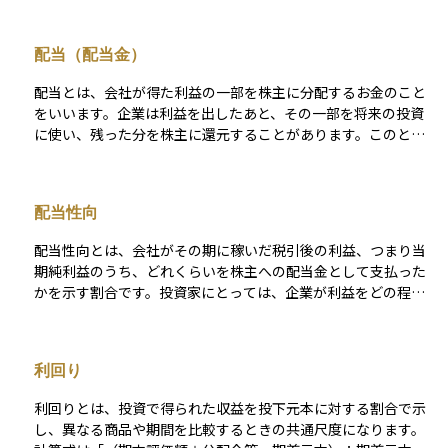
00円で、1株あたり年間40円の配当が見込まれている場合、予
想配当利回りは4％となります。 この指標は、株を保有するこ
配当（配当金）
とで得られる「配当収入の効率」を測るために使われ、特に安
定した収益を求める投資家にとって重要です。ただし、あくま
配当とは、会社が得た利益の一部を株主に分配するお金のこと
で将来の見込みに基づいているため、企業業績の悪化などで実
をいいます。企業は利益を出したあと、その一部を将来の投資
際の配当が減額されるリスクもある点に注意が必要です。
に使い、残った分を株主に還元することがあります。このとき
に支払われるお金が配当金です。株を持っていると、持ち株数
に応じて定期的に配当金を受け取ることができます。多くの場
合、年に1回または2回支払われ、企業によって金額や支払い時
配当性向
期は異なります。配当は企業からの「お礼」のようなもので、
株を長く持ち続ける理由の一つになることがあります。
配当性向とは、会社がその期に稼いだ税引後の利益、つまり当
期純利益のうち、どれくらいを株主への配当金として支払った
かを示す割合です。投資家にとっては、企業が利益をどの程度
還元してくれるのかを知る目安になります。 計算方法は、1株
当たりの配当額を1株当たりの当期純利益で割って求められま
す。たとえば、配当性向が50％であれば、会社が利益の半分を
利回り
配当として出しているということになります。配当を重視する
投資家にとっては重要な指標であり、企業の利益配分方針を理
利回りとは、投資で得られた収益を投下元本に対する割合で示
解するために役立ちます。
し、異なる商品や期間を比較するときの共通尺度になります。