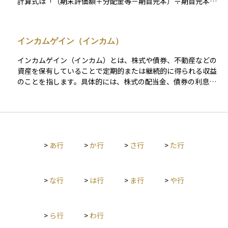
計算式は「（期末評価額＋分配金等－期首元本）÷期首元本」
で、原則として年率に換算して示します。この“年率”をどの期
間で切り取るかによって、利回りは年間リターンとトータルリ
ターンの二つに大別されます。 年間リターンは「ある１年間だ
インカムゲイン（インカム）
けの利回り」を示す瞬間値で、直近の運用成績や市場の勢いを
把握するのに適しています。トータルリターンは「保有開始か
インカムゲイン（インカム）とは、株式や債券、不動産などの
ら売却・償還までの累積リターン」を示し、長期投資の成果を
資産を保有していることで定期的または継続的に得られる収益
測る指標です。保有期間が異なる商品どうしを比べるときは、
のことを指します。具体的には、株式の配当金、債券の利息、
トータルリターンを年平均成長率（CAGR）に換算して年率を
不動産の家賃収入などが代表的な例です。一方で、資産の売買
そろすことで、複利効果を含めた公平な比較ができます。 債券
差益から生まれるキャピタルゲインとは異なり、保有し続ける
なら市場価格を反映した現在利回りや償還までの総収益を年率
ことで一定のペースで収入を得る点が特徴です。 インカムゲイ
化した最終利回り（YTM）、株式なら株価に対する年間配当の
ンを重視する投資では、安定したキャッシュフローを得られる
割合である配当利回り、不動産投資なら純賃料収入を物件価格
ことが大きな魅力となります。例えば、株式の配当金は企業の
で割ったネット利回りと、対象資産ごとに計算対象は変わりま
>
あ行
>
か行
>
さ行
>
た行
利益から支払われますが、企業の業績や配当方針に応じて増減
す。 また、名目利回りだけでは購買力の変化や税・手数料の影
があるため、定期的なチェックが必要です。債券の利息は発行
響を見落としやすいため、インフレ調整後や税控除後のネット
体の信用力や金利情勢に大きく左右され、金利が上昇すると既
利回りも確認することが重要です。複利運用では得た収益を再
存債券の価格が下落するリスクがあります。不動産投資では家
>
な行
>
は行
>
ま行
>
や行
投資することでリターンが雪だるま式に増えますから、年間リ
賃収入がインカムゲインとなりますが、空室が続いたり修繕費
ターンとトータルリターンを意識しながら、複利効果・インフ
がかさんだりするリスクがあるほか、売却時の価格も景気や立
レ・コストを総合的に考慮すると、より適切なリスクとリター
地に左右されるため、投資額の回収が遅れる可能性がありま
ンのバランスを見極められます。
>
ら行
>
わ行
す。 これらのリスクを考慮する一方で、インカムゲインには安