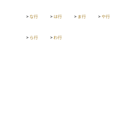
するため、しっかり理解しておくことが重要です。
>
な行
>
は行
>
ま行
>
や行
>
ら行
>
わ行