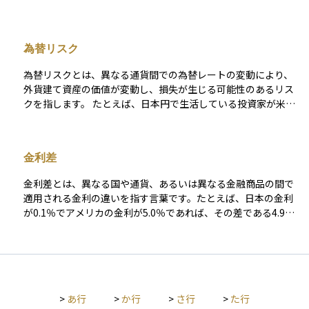
ートの変動によって元本や利息の受取額が増えたり減ったりし
ます。 たとえば、円安になると、外貨を円に戻したときの受取
額が増える一方で、円高になると損をすることもあります。ま
為替リスク
た、外貨預金は日本の預金保険制度の対象外であり、元本保証
がない点にも注意が必要です。利率が高めに設定されているこ
為替リスクとは、異なる通貨間での為替レートの変動により、
とが多く、円預金よりも高い利回りを狙える反面、為替リスク
外貨建て資産の価値が変動し、損失が生じる可能性のあるリス
という特有のリスクを伴うため、初心者の方には慎重な検討が
クを指します。 たとえば、日本円で生活している投資家が米ド
求められる商品です。
ル建ての株式や債券に投資した場合、最終的なリターンは円と
ドルの為替レートに大きく左右されます。仮に投資先の価格が
変わらなくても、円高が進むと、日本円に換算した際の資産価
金利差
値が目減りしてしまうことがあります。反対に、円安が進め
ば、為替差益によって収益が増える場合もあります。 為替リス
金利差とは、異なる国や通貨、あるいは異なる金融商品の間で
クは、外国株式、外貨建て債券、海外不動産、グローバルファ
適用される金利の違いを指す言葉です。たとえば、日本の金利
ンドなど、外貨に関わるすべての資産に存在する基本的なリス
が0.1％でアメリカの金利が5.0％であれば、その差である4.9％
クです。 対策としては、為替ヘッジ付きの商品を選ぶ、複数の
が金利差になります。この金利差は、為替相場や資産運用の判
通貨や地域に分散して投資する、長期的な視点で資産を保有す
断に大きな影響を与えます。 たとえば、金利の高い国に投資す
るなどの方法があります。海外資産に投資する際は、リターン
ればより多くの利息が得られるため、資金がその国に集まりや
だけでなく、為替リスクの存在も十分に理解しておくことが大
すくなり、通貨が高くなる傾向があります。一方で、為替リス
切です。
クや経済状況の違いにも注意が必要です。個人投資家にとって
>
あ行
>
か行
>
さ行
>
た行
は、外貨建て預金や外国債券などの運用で金利差が収益に直結