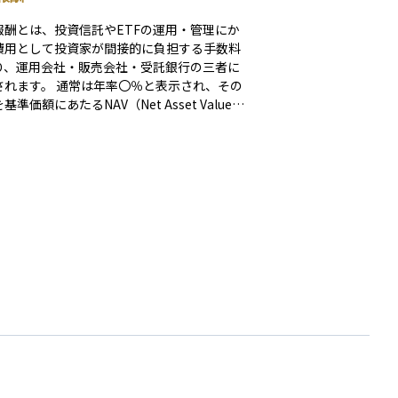
報酬とは、投資信託やETFの運用・管理にか
費用として投資家が間接的に負担する手数料
り、運用会社・販売会社・受託銀行の三者に
通常は年率〇％と表示され、その
基準価額にあたるNAV（Net Asset Value）
割りで乗じる形で毎日控除されるため、投資
口座から現金で支払う場面はありません。 し
って運用成績がマイナスでも信託報酬は必ず
引かれ、長期にわたる複利効果を目減りさせ
えないコスト”として意識されます。 販売時
度だけ負担する販売手数料や、法定監査報酬
と異なり、信託報酬は保有期間中ずっと発生
ニングコストです。 実際には運用会社が
6割、販売会社が3〜5割、受託銀行が1〜2割
を受け取る設計が一般的で、アクティブ型フ
ドでは1％超、インデックス型では0.1％台ま
るケースもあります。 同じファンドタイ
経費率 TER（Total Expense Ratio）や
コストを比較し、長期保有ほど差が拡大する
留意して商品選択を行うことが重要です。