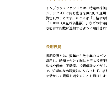
インデックスファンドとは、特定の株価
ンデックス）と同じ動きを目指して運用
資信託のことです。たとえば「日経平均
「TOPIX（東証株価指数）」などの市場
きを示す指数に連動するように設計され
す。この仕組みにより、個別の銘柄を選
なく、市場全体に分散投資ができるのが
す。また、運用の手間が少ないため、手
長期投資
較的安いことも魅力の一つです。投資初
っては、安定した長期運用の第一歩とし
長期投資とは、数年から数十年のスパン
すいファンドの一つです。
運用し、時間をかけて利益を得る投資手
株式や債券、不動産、投資信託などが主
で、短期的な市場変動に左右されず、複
を活かして資産を増やすことを目指しま