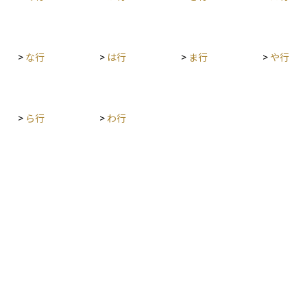
>
な行
>
は行
>
ま行
>
や行
>
ら行
>
わ行