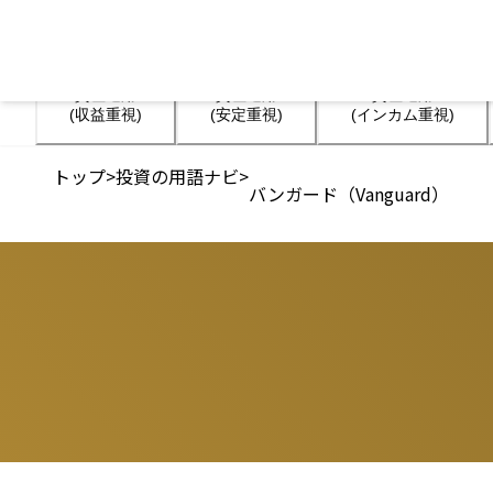
資産運用

資産運用

資産運用

(収益重視)
(安定重視)
(インカム重視)
トップ
>
投資の用語ナビ
>
バンガード（Vanguard）