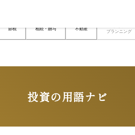
ライフ

節税
相続・贈与
不動産
プランニング
投資の用語ナビ