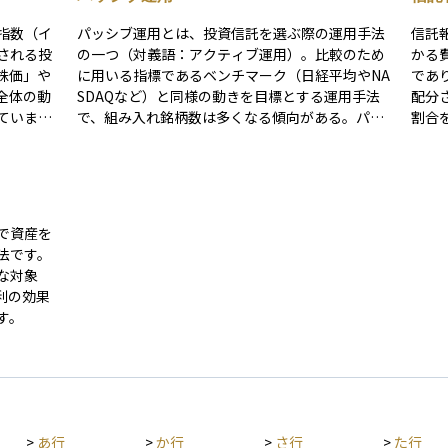
指数（イ
パッシブ運用とは、投資信託を選ぶ際の運用手法
信託
される投
の一つ（対義語：アクティブ運用）。比較のため
かる
株価」や
に用いる指標であるベンチマーク（日経平均やNA
であ
全体の動
SDAQなど）と同様の動きを目標とする運用手法
配分されます。 
ていま
で、組み入れ銘柄数は多くなる傾向がある。パッ
割合を
ぶ手間が
シブ運用はアクティブ運用に比べて販売手数料や
に日
特徴で
信託報酬などのコストは安くて済むが、リスクが
家が
数料が比
分散される分、リターンも小さくなるという特徴
たが
心者にと
がある。
差し
て選びや
る“見
で資産を
に一
法です。
など
な対象
するラン
利の効果
3〜
す。
前後
ァン
で低下す
プなら総
実質
点に
>
あ行
>
か行
>
さ行
>
た行