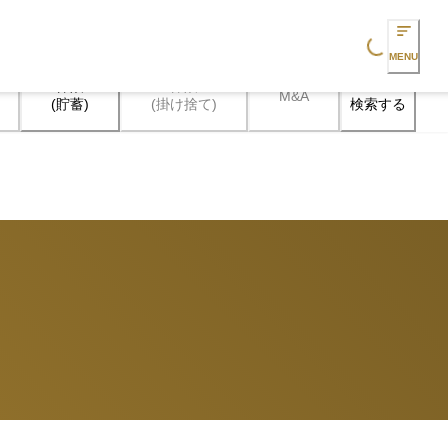
Loading...
MENU
保険

保険

M&A
検索する
(貯蓄)
(掛け捨て)