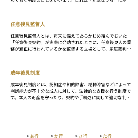
んでおく制度のことをいいます。これは「元気なうち」に本人
の意思で準備できる後見制度であり、判断能力が実際に低下し
たときに、家庭裁判所の監督のもとで任意後見人が正式に活動
を開始します。 任意後見人は、本人の財産管理や生活支援など
任意後見監督人
を本人の希望に沿って行うことができるため、自分らしい生活
を維持するための手段として注目されています。法定後見と違
任意後見監督人とは、将来に備えてあらかじめ結んでおいた
い、自分で「誰に、何を任せるか」を決めておける点が特徴で
「任意後見契約」が実際に発効されたときに、任意後見人の業
す。高齢化や認知症のリスクが高まる中で、資産や生活の管理
務が適正に行われているかを監督する立場として、家庭裁判所
を将来にわたって安心して託すための、重要な準備の一つで
により選任される第三者のことです。本人の判断能力が低下
す。初心者にとっても、「自分の老後を自分で選ぶ」ための有
し、任意後見契約の内容に基づいて後見が開始された場合、任
効な制度として知っておく価値があります。
意後見人だけでは不正やミスが起きるおそれがあるため、それ
成年後見制度
をチェックする役割を担います。 任意後見監督人は通常、弁護
士や司法書士などの専門職が選ばれ、定期的に家庭裁判所へ報
成年後見制度とは、認知症や知的障害、精神障害などによって
告を行いながら、任意後見人の活動を見守ります。資産管理や
判断能力が不十分な成人に対して、法律的な支援を行う制度で
生活支援を本人に代わって行う制度を円滑かつ安全に機能させ
す。本人の財産を守ったり、契約や手続きに関して適切な判断
るための重要な存在であり、任意後見制度の信頼性を支える柱
を代わりに行ったりすることで、不利益を被らないように保護
となります。
します。 この制度は家庭裁判所の関与のもとで運用され、「後
見」「保佐」「補助」という3つの類型に分かれており、本人の
判断能力の程度に応じて支援のレベルが異なります。また、将
来の備えとして判断能力があるうちに信頼できる人と契約を結
>
あ行
>
か行
>
さ行
>
た行
んでおく「任意後見制度」もあります。成年後見制度は、高齢