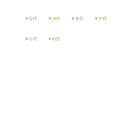
化が進む社会において、安心して生活し続けるための法的イン
フラとして重要な役割を果たしており、資産管理や相続、医
療・福祉の現場でも広く活用されています。
>
な行
>
は行
>
ま行
>
や行
>
ら行
>
わ行