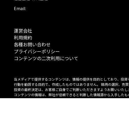
Email:
運営会社
利用規約
各種お問い合わせ
プライバシーポリシー
コンテンツの二次利用について
当メディアで提供するコンテンツは、情報の提供を目的としており、投資
行動を勧誘する目的で、作成したものではありません。 銘柄の選択、売買
投資の最終決定は、お客様ご自身でご判断いただきますようお願いいたしま
コンテンツの情報は、弊社が信頼できると判断した情報源から入手したも
が、その情報源の確実性を保証したものではありません。 また、本コンテ
載内容は、予告なしに変更することがあります。
「投資のコンシェルジュ」はMONO Investmentの登録商標です（登録商標