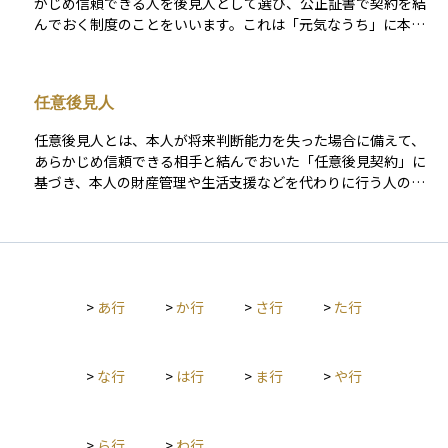
かじめ信頼できる人を後見人として選び、公正証書で契約を結
んでおく制度のことをいいます。これは「元気なうち」に本人
の意思で準備できる後見制度であり、判断能力が実際に低下し
たときに、家庭裁判所の監督のもとで任意後見人が正式に活動
を開始します。 任意後見人は、本人の財産管理や生活支援など
任意後見人
を本人の希望に沿って行うことができるため、自分らしい生活
を維持するための手段として注目されています。法定後見と違
任意後見人とは、本人が将来判断能力を失った場合に備えて、
い、自分で「誰に、何を任せるか」を決めておける点が特徴で
あらかじめ信頼できる相手と結んでおいた「任意後見契約」に
す。高齢化や認知症のリスクが高まる中で、資産や生活の管理
基づき、本人の財産管理や生活支援などを代わりに行う人のこ
を将来にわたって安心して託すための、重要な準備の一つで
とです。この契約は、本人がまだ判断能力のあるうちに公正証
す。初心者にとっても、「自分の老後を自分で選ぶ」ための有
書で結ばれ、実際に判断能力が不十分になったと家庭裁判所が
効な制度として知っておく価値があります。
判断し、任意後見監督人が選任された段階で効力が発生しま
す。 任意後見人の業務は、日常の金銭管理や契約手続き、介護
サービスの手配、不動産の管理など多岐にわたり、本人の意思
>
あ行
>
か行
>
さ行
>
た行
を尊重しつつ、その権利や生活を守ることが求められます。家
族や専門職（司法書士・弁護士など）が任命されることが多
く、安心して老後を迎えるための備えとして注目されている制
度です。
>
な行
>
は行
>
ま行
>
や行
>
ら行
>
わ行