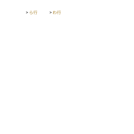
>
ら行
>
わ行