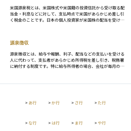
米国源泉税とは、米国株式や米国籍の投資信託から受け取る配
当金・利息などに対して、支払時点で米国があらかじめ差し引
く税金のことです。日本の個人投資家が米国株の配当を受け取
る場合、通常は日米租税条約に基づき10％が自動的に源泉徴収
されます（条約がなければ30％）。 この源泉税は日本で確定申
告を行う際に「外国税額控除」を利用すれば、一定上限まで日
源泉徴収
本の所得税から差し引くことができ、二重課税を調整できま
す。なお、税率軽減を受けるには証券会社を通じて「W-8BE
源泉徴収とは、給与や報酬、利子、配当などの支払いを受ける
N」という書類を提出し、受取人が日本の居住者であることを
人に代わって、支払者があらかじめ所得税を差し引き、税務署
米国側に登録しておく必要があります。
に納付する制度です。特に給与所得者の場合、会社が毎月の給
与から所得税を控除し、年末調整で過不足を精算します。 この
制度の目的は、税金の徴収を確実に行い、納税者の負担を軽減
することです。例えば、会社員は確定申告を行わずに納税が完
了するケースが多くなります。ただし、個人事業主や一定の副
収入がある人は、源泉徴収された金額を基に確定申告が必要に
>
あ行
>
か行
>
さ行
>
た行
なることがあります。 また、配当金や利子の源泉徴収税率は原
則20.315%（所得税15.315%＋住民税5%）ですが、金融商品
によって異なる場合があるため、事前に確認が必要です。
>
な行
>
は行
>
ま行
>
や行