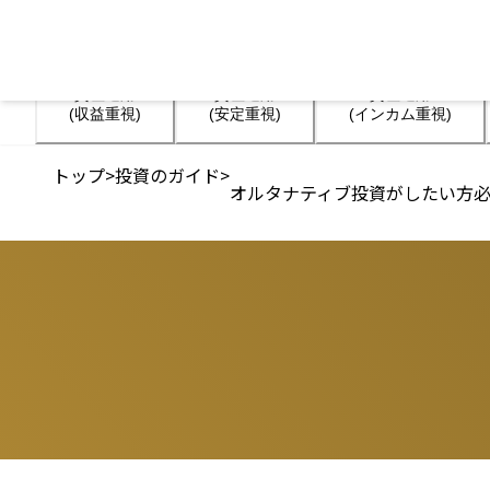
資産運用

資産運用

資産運用

(収益重視)
(安定重視)
(インカム重視)
トップ
>
投資のガイド
>
オルタナティブ投資がしたい方必