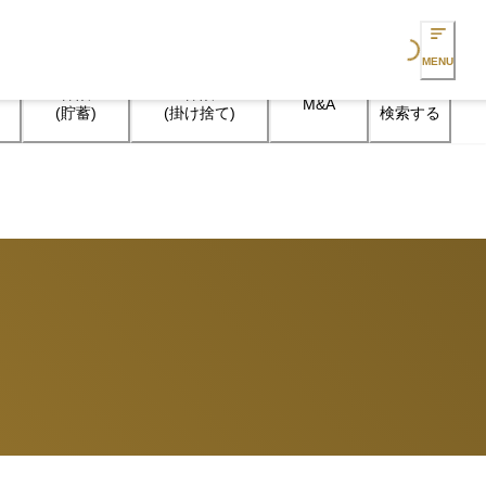
Loading...
MENU
保険

保険

M&A
検索する
(貯蓄)
(掛け捨て)