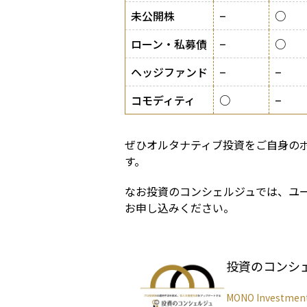
未公開株
−
○
ローン・私募債
−
○
ヘッジファンド
−
−
コモディティ
○
−
ぜひオルタナティブ投資をご自身の
す。
なお投資のコンシェルジュでは、ユー
お申し込みください。
投資のコンシ
MONO Investmen