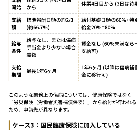
休業4日目から (3日は待期
開始
から
支給
標準報酬日額の約2/3
給付基礎日額の60%+特
額
(約66.7%)
給金20%=80%
給与なし、または傷病
給与
賃金なし (60%未満なら
手当金より少ない場合
条件
支給可)
差額
支給
1年6ヶ月 (以降は傷病補
最長1年6ヶ月
期間
金に移行可)
このような業務上の傷病については、健康保険ではなく
「労災保険（労働者災害補償保険）」から給付が行われる
ため、申請先が異なります。
ケース3：国民健康保険に加入している