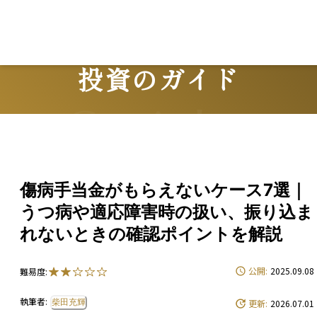
Lo
投資のガイド
Guide
傷病手当金がもらえないケース7選｜
うつ病や適応障害時の扱い、振り込ま
れないときの確認ポイントを解説
公開:
2025.09.08
難易度:
執筆者:
柴田充輝
更新:
2026.07.01