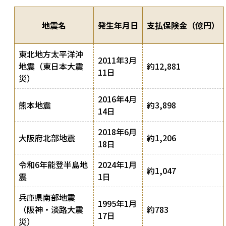
地震名
発生年月日
支払保険金（億円）
東北地方太平洋沖
2011年3月
地震（東日本大震
約12,881
11日
災）
2016年4月
熊本地震
約3,898
14日
2018年6月
大阪府北部地震
約1,206
18日
令和6年能登半島地
2024年1月
約1,047
震
1日
兵庫県南部地震
1995年1月
（阪神・淡路大震
約783
17日
災）