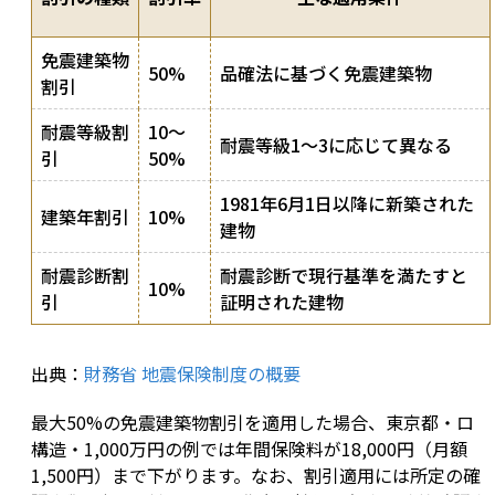
免震建築物
50%
品確法に基づく免震建築物
割引
耐震等級割
10〜
耐震等級1〜3に応じて異なる
引
50%
1981年6月1日以降に新築された
建築年割引
10%
建物
耐震診断割
耐震診断で現行基準を満たすと
10%
引
証明された建物
出典：
財務省 地震保険制度の概要
最大50%の免震建築物割引を適用した場合、東京都・ロ
構造・1,000万円の例では年間保険料が18,000円（月額
1,500円）まで下がります。なお、割引適用には所定の確