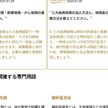
2025.07.28
2025.07.28
“
保険・医療保険・がん保険の違
三大疾病保険の加入方法と、保険金
”
”
か。
取方法を教えてください。
保険は三大疾病限定で一時
A.
三大疾病保険は単体の終身型と医療
険は全病気・ケガを日額給
生命保険に付加する特約型の二通りが
険はがん特化で一時金と日額
り、一時金100万〜1000万円が主流で
合わせます。保障範囲と給付
す。給付回数や支払条件は商品で異な
るため、必要な補償と保険料
ため、保障継続性と払込免除の有無を
しましょう。
認しましょう。
関連する専門用語
生物
解約返戻金
生物とは、体の表面や粘膜を覆
解約返戻金とは、生命保険などの保