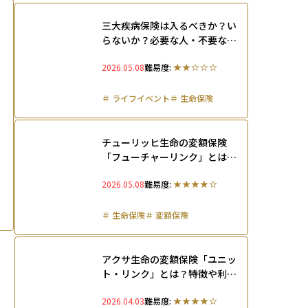
三大疾病保険は入るべきか？い
らないか？必要な人・不要な人
の判断基準を徹底解説
2026.05.08
難易度:
＃
ライフイベント
＃
生命保険
チューリッヒ生命の変額保険
「フューチャーリンク」とは？
メリット・デメリット、評判を
2026.05.08
難易度:
徹底解説
＃
生命保険
＃
変額保険
アクサ生命の変額保険「ユニッ
ト・リンク」とは？特徴や利回
り、実際の評判を解説
2026.04.03
難易度: