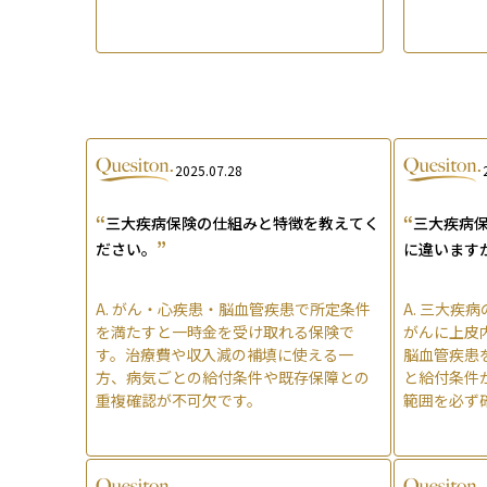
2025.07.28
“
“
三大疾病保険の仕組みと特徴を教えてく
三大疾病
”
ださい。
に違います
A.
がん・心疾患・脳血管疾患で所定条件
A.
三大疾病
を満たすと一時金を受け取れる保険で
がんに上皮
す。治療費や収入減の補填に使える一
脳血管疾患
方、病気ごとの給付条件や既存保障との
と給付条件
重複確認が不可欠です。
範囲を必ず