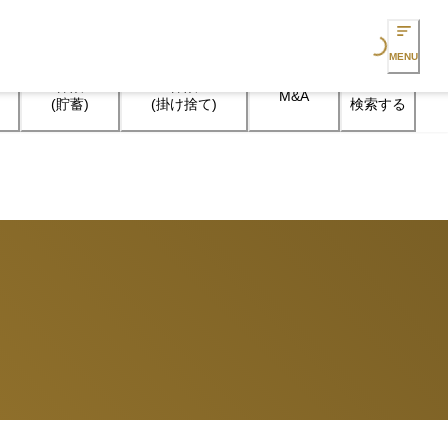
Loading...
MENU
保険

保険

M&A
検索する
(貯蓄)
(掛け捨て)