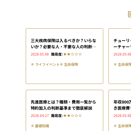
三大疾病保険は入るべきか？いらな
チューリ
いか？必要な人・不要な人の判断基
ーチャー
準を徹底解説
デメリッ
2026.05.08
難易度:
2026.05.0
＃
ライフイベント
＃
生命保険
＃
生命保
先進医療とは？種類・費用一覧から
年収80
特約加入の判断基準まで徹底解説
き医療費
2026.04.27
難易度:
2026.05.0
＃
基礎知識
＃
生命保