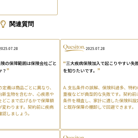
関連質問
2025.07.28
2025.07.28
“
保険の保障範囲は保険会社ごと
三大疾病保険加入で起こりやすい失
”
”
か？
を知りたいです。
の定義は商品ごとに異なり、
A.
支払条件の誤解、保険料過多、特約
内新生物を含むか、心疾患や
重複などが典型的な失敗です。契約前
をどこまで広げるかで保障額
条件を精査し、家計に適した保険料設
が変わります。契約前に疾病
と既存保障の棚卸しで回避できます。
確認しましょう。