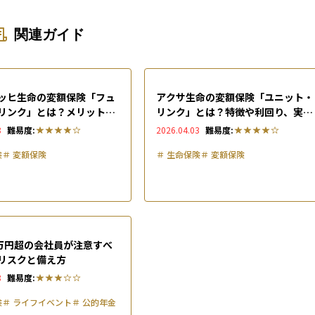
関連ガイド
ッヒ生命の変額保険「フュ
アクサ生命の変額保険「ユニット・
リンク」とは？メリット・
リンク」とは？特徴や利回り、実際
ト、評判を徹底解説
の評判を解説
8
難易度:
2026.04.03
難易度:
険
＃
変額保険
＃
生命保険
＃
変額保険
0万円超の会社員が注意すべ
リスクと備え方
8
難易度:
険
＃
ライフイベント
＃
公的年金