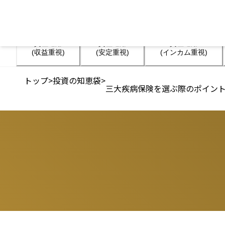
資産運用

資産運用

資産運用

(収益重視)
(安定重視)
(インカム重視)
トップ
>
投資の知恵袋
>
三大疾病保険を選ぶ際のポイン