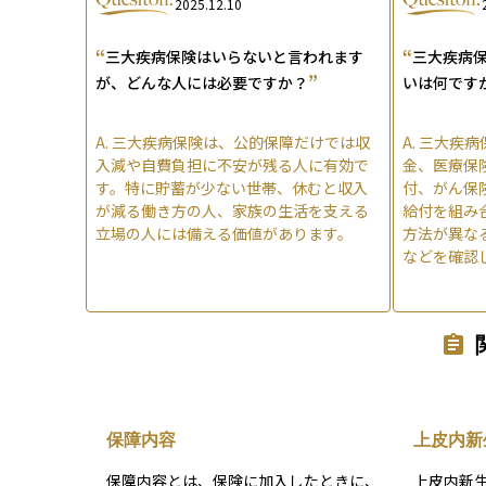
2025.12.10
“
“
三大疾病保険はいらないと言われます
三大疾病
”
が、どんな人には必要ですか？
いは何です
A.
三大疾病保険は、公的保障だけでは収
A.
三大疾病
入減や自費負担に不安が残る人に有効で
金、医療保
す。特に貯蓄が少ない世帯、休むと収入
付、がん保
が減る働き方の人、家族の生活を支える
給付を組み
立場の人には備える価値があります。
方法が異な
などを確認
保障内容
上皮内新
保障内容とは、保険に加入したときに、
上皮内新