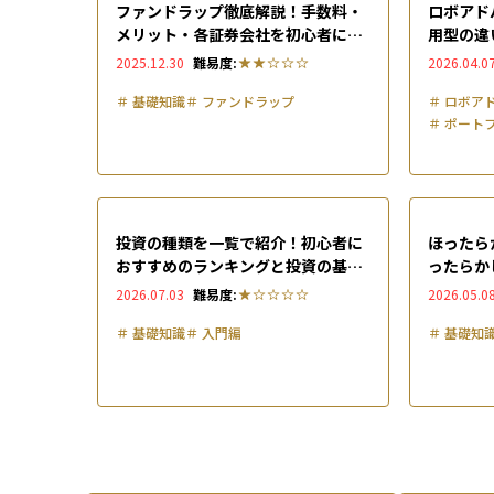
ファンドラップ徹底解説！手数料・
ロボアド
メリット・各証券会社を初心者にも
用型の違
わかりやすく比較
ービスを
2025.12.30
難易度:
2026.04.0
＃
基礎知識
＃
ファンドラップ
＃
ロボア
＃
ポート
投資の種類を一覧で紹介！初心者に
ほったら
おすすめのランキングと投資の基本
ったらか
も解説
の手法を
2026.07.03
難易度:
2026.05.0
＃
基礎知識
＃
入門編
＃
基礎知