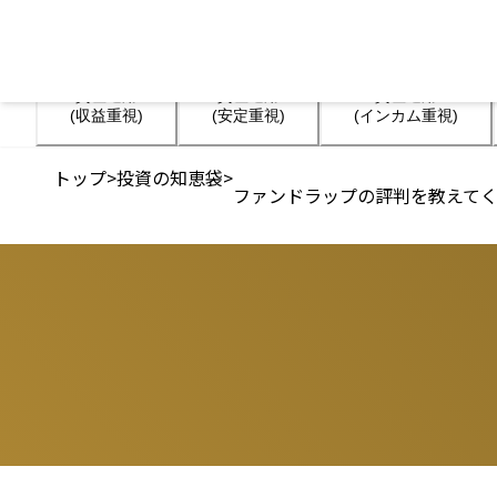
資産運用

資産運用

資産運用

(収益重視)
(安定重視)
(インカム重視)
トップ
>
投資の知恵袋
>
ファンドラップの評判を教えて