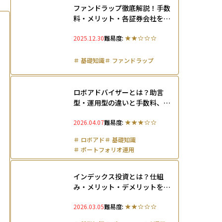
ファンドラップ徹底解説！手数
料・メリット・各証券会社を初
心者にもわかりやすく比較
2025.12.30
難易度:
＃
基礎知識
＃
ファンドラップ
ロボアドバイザーとは？助言
型・運用型の違いと手数料、お
すすめのサービスを比較して解
2026.04.07
難易度:
説
＃
ロボアド
＃
基礎知識
＃
ポートフォリオ運用
インデックス投資とは？仕組
み・メリット・デメリットをわ
かりやすく解説
2026.03.05
難易度: