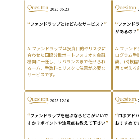
2025.06.23
“
”
“
ファンドラップとはどんなサービス？
ファンド
があるの？
A.
ファンドラップは投資目的やリスクに
A.
ファンド
合わせた国際分散ポートフォリオを金融
ログラム手数
機関に一任し、リバランスまで任せられ
酬、(3)投
る一方、手数料とリスクに注意が必要な
用で考える
サービスです。
2025.12.10
“
“
ファンドラップを選ぶならどこがいいで
ロボアド
”
すか？ポイントや注意点も教えて下さい
おすすめで