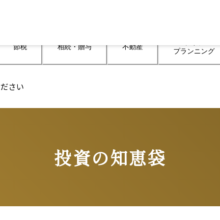
ライフ

節税
相続・贈与
不動産
プランニング
ください
投資の知恵袋