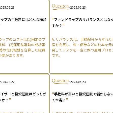
2025.06.23
2025.06.23
“
ラップの手数料にはどんな種類
ファンドラップのリバランスとはな
”
”
すか？
ラップのコストは(1)固定のプ
A.
リバランスは、目標配分からずれた
料、(2)運用益連動の成功報
産を売買し、株・債券などの比率を元
信等の信託報酬を合算した総費
戻してリスクを一定に保つ運用プロセ
必要があります。
です。
2025.08.22
2025.06.23
“
バイザーと投資信託はどっちが
手数料が高いと投資信託で儲からな
”
”
すか？
て本当？