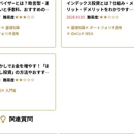
バイザーとは？助言型・運
インデックス投資とは？仕組み・メ
いと手数料、おすすめのサ
リット・デメリットをわかりやすく
比較して解説
解説
7
難易度:
2026.03.05
難易度:
ド
＃
基礎知識
＃
基礎知識
＃
ポートフォリオ運用
フォリオ運用
＃
iDeCo
＃
NISA
かしでお金を増やす！「ほ
し投資」の方法やおすすめ
解説
8
難易度:
識
＃
入門編
関連質問