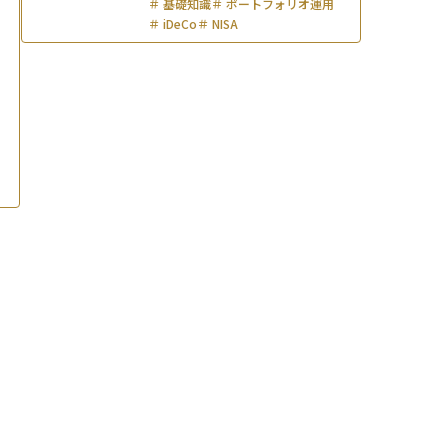
＃
基礎知識
＃
ポートフォリオ運用
＃
iDeCo
＃
NISA