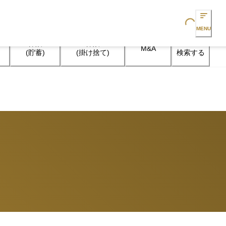
Loading...
MENU
保険

保険

M&A
検索する
(貯蓄)
(掛け捨て)