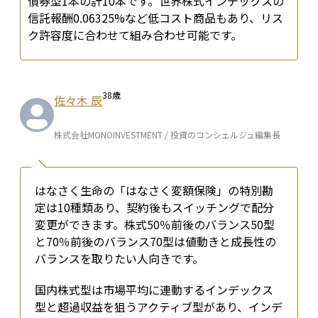
債券型1本の計10本です。世界株式インデックスの
信託報酬0.06325%など低コスト商品もあり、リス
ク許容度に合わせて組み合わせ可能です。
38
歳
佐々木 辰
株式会社MONOINVESTMENT / 投資のコンシェルジュ編集長
はなさく生命の「はなさく変額保険」の特別勘
定は10種類あり、契約後もスイッチングで配分
変更ができます。株式50％前後のバランス50型
と70％前後のバランス70型は値動きと成長性の
バランスを取りたい人向きです。
国内株式型は市場平均に連動するインデックス
型と超過収益を狙うアクティブ型があり、インデ