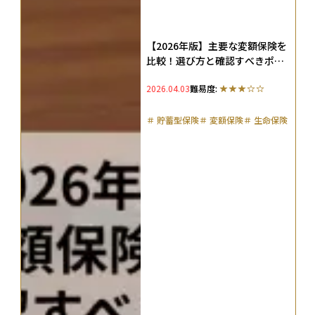
【2026年版】主要な変額保険を
比較！選び方と確認すべきポイ
ント、向く人・向かない人を整
2026.04.03
難易度:
理
＃
貯蓄型保険
＃
変額保険
＃
生命保険