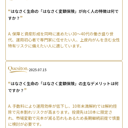
“
はなさく生命の「はなさく変額保険」が向く人の特徴は何で
”
すか？
A.
保障と資産形成を同時に進めたい30〜40代の働き盛り世
代、運用初心者で専門家に任せたい人、上皮内がんを含む女性
特有リスクに備えたい人に適しています。
2025.07.15
“
はなさく生命の「はなさく変額保険」の主なデメリットは何
”
ですか？
A.
手数料により運用効率が低下し、10年未満解約では解約控
除で元本割れリスクが高まります。投資先は10本に限定さ
れ、市場変動で元本が減る恐れもあるため長期継続前提で慎重
に検討が必要です。