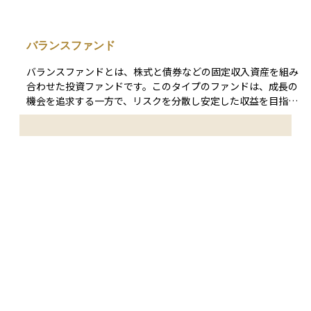
の仕組みにより、運用による損益は契約者に直接反映され、保
行が1〜2割前後を受け取る設計が一般的で、アクティブ型フ
険会社の経営状況とは切り離して資産が守られる仕組みになっ
ァンドでは1％超、インデックス型では0.1％台まで低下するケ
ています。 たとえば、変額保険では、特別勘定の中で株式や
ースもあります。 同じファンドタイプなら総経費率 TER（To
バランスファンド
債券などの資産を運用し、その運用結果によって将来受け取る
tal Expense Ratio）や実質コストを比較し、長期保有ほど差
金額が変動します。初心者にとっては、特別勘定は「自分のお
が拡大する点に留意して商品選択を行うことが重要です。
バランスファンドとは、株式と債券などの固定収入資産を組み
金がどのように運用されているかが見える透明な箱」とイメー
合わせた投資ファンドです。このタイプのファンドは、成長の
ジすると理解しやすいです。
機会を追求する一方で、リスクを分散し安定した収益を目指し
ます。投資の比率は通常、ファンドの投資方針に基づき、アク
ティブに管理されます。 バランスファンドの主な魅力は、一
つのファンド内で異なる資産クラスへの露出を確保できる点に
専門家に相談してみませんか？
あります。市場の変動に対する耐性を高めるために、株式の成
長性と債券の安定性を兼ね備えています。このため、市場の状
況に応じて、ファンドマネージャーは資産配分を調整し、リス
クを管理しながらリターンを最適化することが可能です。 投
資家にとって、バランスファンドは多様な投資ポートフォリオ
を持つことなく、一定のリバランスを通じて市場の機会を捉え
つつ、下落リスクを抑制できる手段を提供します。特に長期投
資や退職資金の積立に適しており、安定した運用成績を求める
投資家に人気があります。