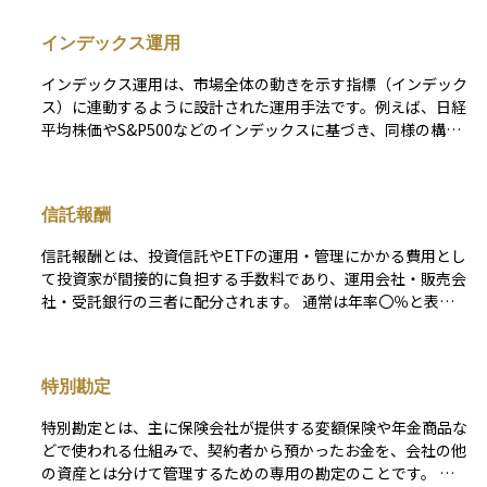
インデックス運用
インデックス運用は、市場全体の動きを示す指標（インデック
ス）に連動するように設計された運用手法です。例えば、日経
平均株価やS&P500などのインデックスに基づき、同様の構成
比率で資産を運用します。 市場全体に投資するためリスク分
散が図りやすく、運用コストが低いのが特徴です。一方で、大
きな利益を狙うというよりも、市場平均と同程度のリターンを
信託報酬
目指す保守的な運用スタイルです。
信託報酬とは、投資信託やETFの運用・管理にかかる費用とし
て投資家が間接的に負担する手数料であり、運用会社・販売会
社・受託銀行の三者に配分されます。 通常は年率〇％と表示
され、その割合を基準価額にあたるNAV（Net Asset Value）
に日割りで乗じる形で毎日控除されるため、投資家が口座から
現金で支払う場面はありません。 したがって運用成績がマイ
特別勘定
ナスでも信託報酬は必ず差し引かれ、長期にわたる複利効果を
目減りさせる“見えないコスト”として意識されます。 販売時
特別勘定とは、主に保険会社が提供する変額保険や年金商品な
に一度だけ負担する販売手数料や、法定監査報酬などと異な
どで使われる仕組みで、契約者から預かったお金を、会社の他
り、信託報酬は保有期間中ずっと発生するランニングコストで
の資産とは分けて管理するための専用の勘定のことです。 こ
す。 実際には運用会社が3〜6割、販売会社が3〜5割、受託銀