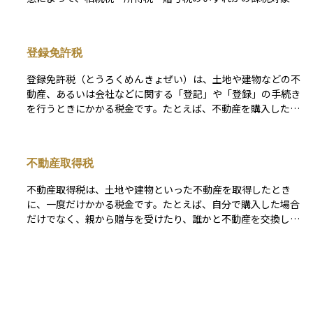
ための有効な手段のひとつです。
類、将来の相続までを見据えて慎重に検討することが大切で
なる場合がある。
す。
登録免許税
登録免許税（とうろくめんきょぜい）は、土地や建物などの不
動産、あるいは会社などに関する「登記」や「登録」の手続き
を行うときにかかる税金です。たとえば、不動産を購入したと
きには、その所有権を自分の名義にするための登記をします
が、このときに登録免許税を支払う必要があります。また、新
しく会社を設立する際にも、設立登記をすることで正式な法人
不動産取得税
として認められますが、そのときにも税金が発生します。 こ
の税金の金額は、登記や登録の内容によって異なります。たと
不動産取得税は、土地や建物といった不動産を取得したとき
えば、不動産の登記であれば、その不動産の評価額に一定の税
に、一度だけかかる税金です。たとえば、自分で購入した場合
率をかけて金額が決まります。不動産の価値が高ければ、それ
だけでなく、親から贈与を受けたり、誰かと不動産を交換した
に応じて税金も高くなります。会社の設立登記の場合は、資本
場合なども対象になります。この税金は国ではなく都道府県に
金の金額をもとに税額が計算されますが、たとえ資本金が少な
納める「地方税」であり、不動産を取得した後に自治体から納
くても、最低でも15万円の税金が必要とされています。 な
税通知書が送られてきます。 税額は、不動産の購入価格その
お、登記や登録は、法律上の効力を持たせるために必要な手続
所得税
ものではなく、「固定資産税評価額」と呼ばれる基準に基づい
きであり、それを行うにはこの税金の支払いが避けられませ
て決まります。評価額に一定の税率（原則4％）をかけて計算
ん。ただし、登記の内容によっては、税率が軽減される「軽減
所得税は、個人が1年間に得た所得に対して課される税金で
されますが、住宅用の建物などについては、軽減措置が適用さ