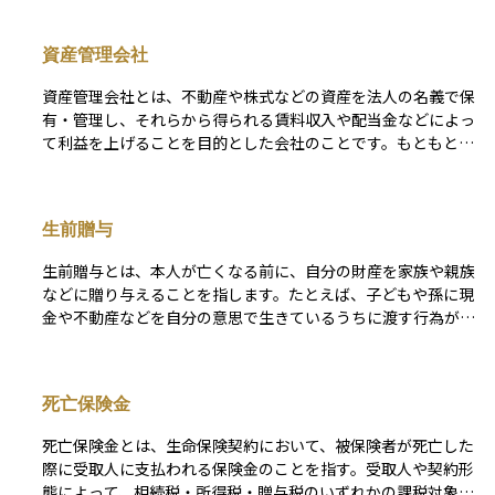
資産管理会社
資産管理会社とは、不動産や株式などの資産を法人の名義で保
有・管理し、それらから得られる賃料収入や配当金などによっ
て利益を上げることを目的とした会社のことです。もともとは
個人が持っていた資産を法人に移す、いわゆる「資産の法人
化」によって設立されるケースが多く見られます。 このよう
に資産を法人として持つことで、個人で所有していた場合と比
生前贈与
べて税金面でのメリットを得られることがあります。たとえ
ば、法人の方が税率が低くなることがあるため、収益が大きい
生前贈与とは、本人が亡くなる前に、自分の財産を家族や親族
場合にはトータルの税負担が軽くなる可能性があります。ま
などに贈り与えることを指します。たとえば、子どもや孫に現
た、家族を役員にして給与を支払うことで所得を分散し、所得
金や不動産などを自分の意思で生きているうちに渡す行為がこ
税を抑えるといった節税対策も可能になります。 さらに、資
れにあたります。生前贈与を活用することで、相続時に財産が
産管理会社を通じて不動産などの資産を保有することで、相続
一度に多額に移転するのを防ぎ、相続税の負担を軽減する効果
や事業承継の計画を立てやすくなるという側面もあります。個
が期待できます。ただし、贈与にも贈与税がかかるため、贈与
人名義で資産を持つよりも、法人として一括管理するほうが、
死亡保険金
額やタイミング、誰に贈るかによって課税額が大きく変わるこ
将来的な引き継ぎや財産の分配を円滑に行いやすくなるので
とがあります。また、一定の条件を満たせば非課税になる特例
す。 ただし、税務メリットだけを目的に設立すると、かえっ
死亡保険金とは、生命保険契約において、被保険者が死亡した
制度もあるため、計画的に行うことが重要です。資産運用や相
て不利になる場合や、運営コストがかさむこともあります。そ
際に受取人に支払われる保険金のことを指す。受取人や契約形
続対策として、生前贈与は家族に財産を無理なく引き継がせる
のため、資産管理会社をつくる際は、収益の規模や資産の種
態によって、相続税・所得税・贈与税のいずれかの課税対象と