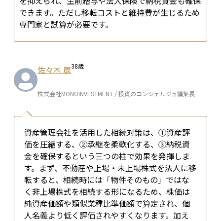
を抑えられ、生前贈与や法人保険で納税資金も確保
できます。ただし移転コストと維持費が生じるため
専門家と試算が必要です。
38
歳
佐々木 辰
株式会社MONOINVESTMENT / 投資のコンシェルジュ編集長
資産管理会社を活用した相続対策は、①資産評
価を圧縮する、②承継を柔軟化する、③納税資
金を確保する――という三つの柱で効果を発揮しま
す。まず、不動産や上場・未上場株式を法人に移
転すると、相続時には「物件そのもの」ではな
く非上場株式を相続する形になるため、株価は
純資産価額や類似業種比準価額で算定され、個
人名義より低く評価されやすくなります。加え