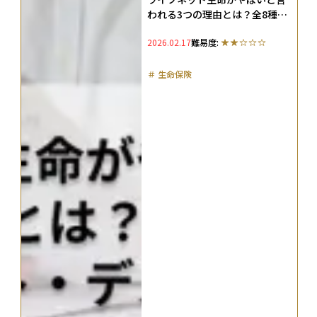
われる3つの理由とは？全8種の
保険の特徴・メリット・デメリ
2026.02.17
難易度:
ット、保険料の見積もり結果を
徹底解説
＃
生命保険