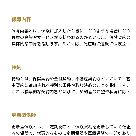
保障内容
保障内容とは、保険に加入したときに、どのような場合にどの
程度の金額やサービスが支払われるのかといった、保険契約の
具体的な中身を指します。たとえば、死亡時に遺族に保険金が
支払われる、病気やけがで入院した際に給付金が出る、働けな
くなった場合に収入を補う保険金が支払われるなど、保険商品
によってその内容はさまざまです。保障内容を正しく理解する
特約
ことで、いざというときに「思っていた保障が受けられなかっ
た」といったトラブルを避けることができます。資産運用やラ
特約とは、保険契約や金融契約、不動産契約などにおいて、基
イフプランを立てるうえでも、自分に必要な保障が何かを見極
本契約に追加される特別な条件や取り決めのことを指します。
めるために欠かせない視点です。
これは標準的な契約内容とは別に、契約者の希望や状況に応じ
て付加されるもので、主契約の補足・強化・変更などを目的と
します。 たとえば、生命保険では「災害特約」や「払込免除
特約」などがあり、基本の保障に加えて追加の保障や条件変更
更新型保険
を可能にします。特約は自由度が高い反面、内容や適用条件が
複雑になることもあるため、契約時にはその内容を正確に理解
更新型保険とは、一定期間ごとに保険契約を更新していく仕組
しておくことが重要です。資産運用や保険設計においては、特
みの保険で、代表的なものに定期保険や医療保険の一部があり