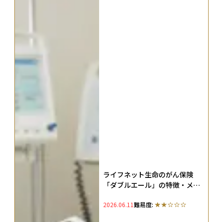
ライフネット生命のがん保険
「ダブルエール」の特徴・メリ
ット・デメリットは？加入者か
2026.06.11
難易度:
らの評判・口コミも解説