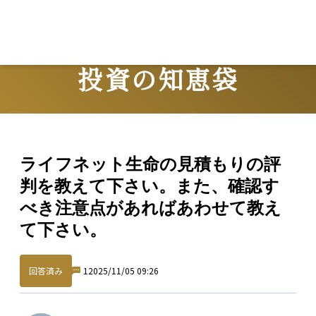
L
投資の知恵袋
Question
ライフネット生命の見積もりの評
判を教えて下さい。また、確認す
べき注意点があればあわせて教え
て下さい。
回答済み
1
2025/11/05 09:26