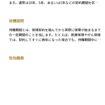
約の有無によって将来のリスク対応力やコスト負担が大きく変
ます。通常は10年、5年、あるいは1年などの契約期間を区切
わる可能性があるため、戦略的に選ぶべき要素のひとつです。
って契約し、満期がくるたびに再契約（更新）することになり
ます。更新のたびに原則として新たな審査は不要ですが、年齢
が上がるごとに保険料も高くなる仕組みであるため、長期的に
待機期間
継続すると支払額が大きくなる傾向があります。 そのため、
若いうちは割安な保険料で加入できますが、老後の負担増に注
待機期間とは、保険契約を結んでから実際に保障が始まるまで
意が必要です。ライフステージや保障の必要性に応じて柔軟に
の一定期間のことを指します。たとえば、医療保険やがん保険
見直しや乗り換えができるというメリットがあり、短期間の保
では、契約してすぐに病気になった場合でも、待機期間中に発
障を確保したい人や、若年層にとって選びやすい保険形態のひ
病したものについては保険金が支払われない仕組みになってい
とつです。
ます。これは、保険契約時にすでに病気が進行していた場合な
どに、不当な請求を防ぐための制度です。
告知義務
告知義務とは、生命保険や医療保険などに加入する際に、契約
者が自分の健康状態や既往歴、現在の病気や生活習慣などにつ
いて正しく伝える義務のことを指します。この義務を怠った
り、意図的に事実と異なる申告をすると、保険金が支払われな
かったり、契約自体が解除されることがあります。告知義務は
保険会社が公平にリスクを判断するために欠かせない仕組みで
先進医療
あり、契約者にとっても将来の安心を守る大切なルールです。
資産運用の観点でも、保険はリスクに備える重要な手段である
先進医療とは、公的医療保険ではまだ給付対象になっていない