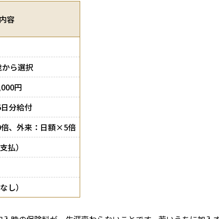
内容
歳から選択
,000円
5日分給付
0倍、外来：日額×5倍
支払）
なし）