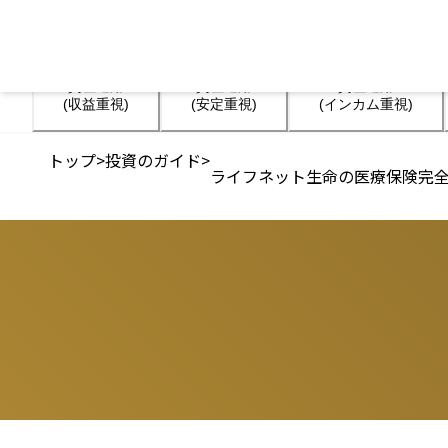
資産運用

資産運用

資産運用

(収益重視)
(安定重視)
(インカム重視)
トップ
>
投資のガイド
>
ライフネット生命の医療保険完