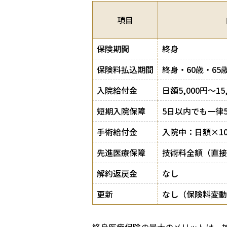
項目
保険期間
終身
保険料払込期間
終身・60歳・65
入院給付金
日額5,000円〜15
短期入院保障
5日以内でも一律
手術給付金
入院中：日額×1
先進医療保障
技術料全額（直接
解約返戻金
なし
更新
なし（保険料変動