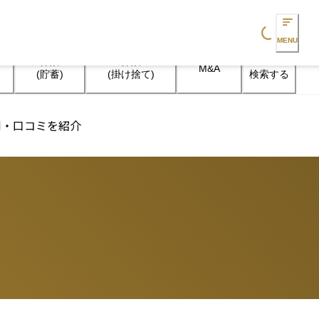
Loading...
MENU
保険

保険

M&A
検索する
(貯蓄)
(掛け捨て)
判・口コミを紹介