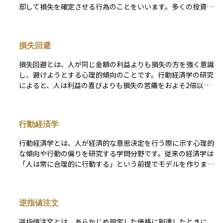
却して損失を確定させる行為のことをいいます。多くの投資家
は、含み損の状態で損を確定させることに心理的な抵抗を感じ
ますが、損切りをしないまま価格がさらに下がると、より大き
な損失につながる可能性があります。そのため、あらかじめ損
損失回避
失の許容範囲を決めておき、一定の価格に達したら機械的に売
る「ルールとしての損切り」が資産を守る手段として重要で
損失回避とは、人が同じ金額の利益よりも損失の方を強く意識
す。また、FXや信用取引では、証拠金維持のために強制的に
し、避けようとする心理的傾向のことです。行動経済学の研究
ロスカットが行われることもあります。損切りは投資のリスク
によると、人は利益の喜びよりも損失の苦痛をおよそ2倍以上
管理の基本のひとつです。
強く感じるとされます。資産運用では、この傾向が投資家の行
動に大きな影響を与え、含み損のある資産を売らずに保有し続
けたり、損失を恐れて有望な投資機会を逃したりする原因にな
行動経済学
ります。損失回避を理解することは、感情に左右されない冷静
な判断を下し、長期的に合理的な投資行動を維持するために重
行動経済学とは、人が経済的な意思決定を行う際に示す心理的
要です。
な傾向や行動の偏りを研究する学問分野です。従来の経済学は
「人は常に合理的に行動する」という前提でモデルを作ります
が、行動経済学は人間が感情や認知バイアス、社会的影響によ
って非合理的な判断を下すことに着目します。資産運用の分野
では、なぜ投資家が損失を避けようとしたり、最近の出来事を
逆指値注文
過大評価したり、情報の提示方法に影響されるのかといった現
象を説明するのに活用されます。この学問を理解することで、
逆指値注文とは、あらかじめ設定した価格に到達したときに、