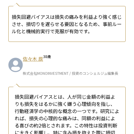
損失回避バイアスは損失の痛みを利益より強く感じ
させ、損切りを遅らせる要因となるため、事前ルー
ル化と機械的実行で克服が有効です。
38
歳
佐々木 辰
株式会社MONOINVESTMENT / 投資のコンシェルジュ編集長
損失回避バイアスとは、人が同じ金額の利益よ
りも損失をはるかに強く嫌う心理傾向を指し、
行動経済学の中核的な概念の一つです。研究によ
れば、損失の心理的な痛みは、同額の利益によ
る喜びの約2倍とされます。この特性は投資判断
に大きく影響し、特に含み損を抱えた際に損切