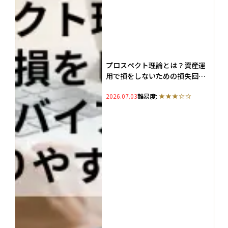
プロスペクト理論とは？資産運
用で損をしないための損失回避
バイアス対策をわかりやすく解
2026.07.03
難易度:
説