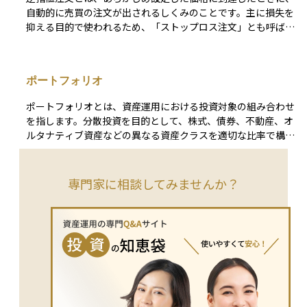
投資家は自分の心理的クセを把握し、より合理的な意思決定に
自動的に売買の注文が出されるしくみのことです。主に損失を
つなげることができます。
抑える目的で使われるため、「ストップロス注文」とも呼ばれ
ます。 たとえば、ある株を1000円で持っていて、900円まで
下がったら自動的に売るよう設定しておけば、予想以上に価格
が下がってしまったときの損失を最小限に抑えることができま
ポートフォリオ
す。自分でずっと価格をチェックしなくても、自動的にリスク
管理ができる便利な方法です。
ポートフォリオとは、資産運用における投資対象の組み合わせ
を指します。分散投資を目的として、株式、債券、不動産、オ
ルタナティブ資産などの異なる資産クラスを適切な比率で構成
します。投資家のリスク許容度や目標に応じてポートフォリオ
を設計し、リスクとリターンのバランスを最適化します。ま
た、運用期間中に市場状況が変化した場合には、リバランスを
専門家に相談してみませんか？
通じて当初の配分比率を維持します。ポートフォリオ管理は、
リスク管理の重要な手法です。