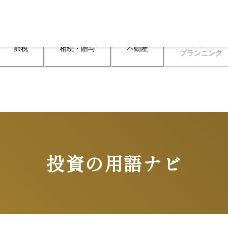
ライフ

節税
相続・贈与
不動産
プランニング
投資の用語ナビ