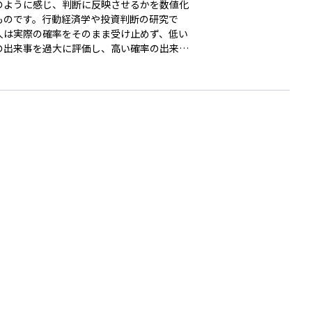
のように感じ、判断に反映させるかを数値化
ものです。行動経済学や投資判断の研究で
人は実際の確率をそのまま受け止めず、低い
の出来事を過大に評価し、高い確率の出来事
小に評価する傾向があることが知られていま
この関数を使うことで、実際の確率ではな
投資家が心理的に感じる確率をモデル化でき
。例えば、宝くじの当選確率は非常に低いの
くの人が購入するのは、確率加重関数によっ
さな確率が大きく感じられるためです。資産
においては、リスク認識やポートフォリオ設
この考え方が応用されます。