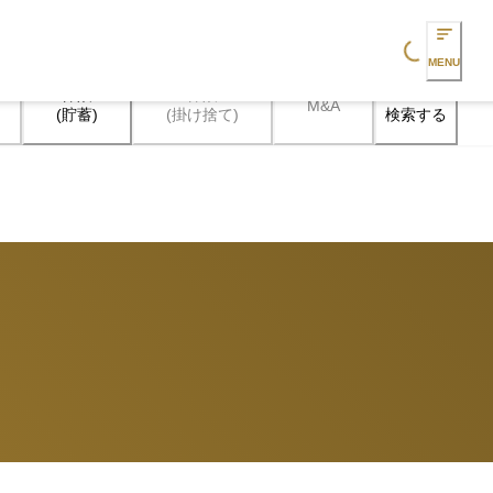
Loading...
MENU
保険

保険

M&A
検索する
(貯蓄)
(掛け捨て)