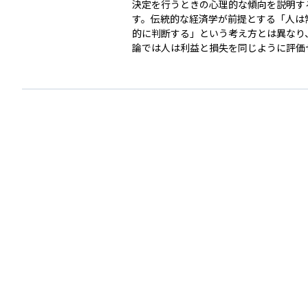
決定を行うときの心理的な傾向を説明す
す。伝統的な経済学が前提とする「人は
的に判断する」という考え方とは異なり
論では人は利益と損失を同じように評価
に損失に対して強い回避傾向を持つと説
す。また、確率を評価する際にも実際の
りではなく、小さな確率を過大評価し、
率を過小評価する傾向があります。例え
じを買ったり、保険に加入したりする行
の理論で説明できます。資産運用では、
行動を現実的に理解し、リスク管理や商
に応用されます。