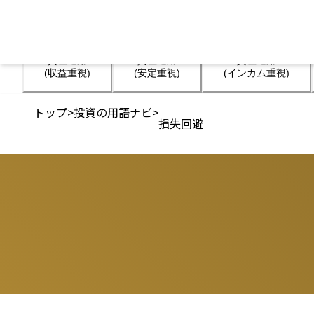
資産運用

資産運用

資産運用

(収益重視)
(安定重視)
(インカム重視)
トップ
>
投資の用語ナビ
>
損失回避