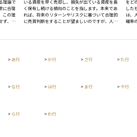
る理論で
いる資産を早く売却し、損失が出ている資産を長
をど
常に合理
く保有し続ける傾向のことを指します。本来であ
した
、この理
れば、将来のリターンやリスクに基づいて合理的
は、
せず、特
に売買判断をすることが望ましいのですが、人は
確率
明されま
「利益を確定したい」という心理や「損失を確定
を過
数値どお
させたくない」という心理に強く影響されます。
す。
大きな確
このため、上昇している銘柄を早めに手放し、下
く、
ば、宝く
落している銘柄を塩漬けにしてしまう行動が生ま
ます
動は、こ
れます。資産運用では、この効果を理解すること
に多
>
あ行
>
か行
>
さ行
>
た行
投資家の
で感情に左右されず、より合理的な売買判断を下
て小
品の設計
すことができるようになります。
運用
計に
>
な行
>
は行
>
ま行
>
や行
>
ら行
>
わ行