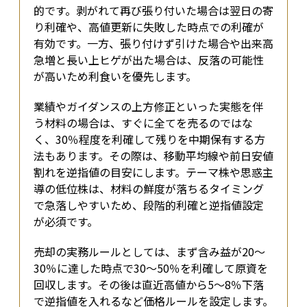
的です。剥がれて再び張り付いた場合は翌日の寄
り利確や、高値更新に失敗した時点での利確が
有効です。一方、張り付けず引けた場合や出来高
急増と長い上ヒゲが出た場合は、反落の可能性
が高いため利食いを優先します。
業績やガイダンスの上方修正といった実態を伴
う材料の場合は、すぐに全てを売るのではな
く、30％程度を利確して残りを中期保有する方
法もあります。その際は、移動平均線や前日安値
割れを逆指値の目安にします。テーマ株や思惑主
導の低位株は、材料の鮮度が落ちるタイミング
で急落しやすいため、段階的利確と逆指値設定
が必須です。
売却の実務ルールとしては、まず含み益が20〜
30％に達した時点で30〜50％を利確して原資を
回収します。その後は直近高値から5〜8％下落
で逆指値を入れるなど価格ルールを設定します。