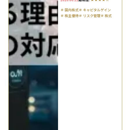
策を解説
＃
国内株式
＃
キャピタルゲイン
＃
株主優待
＃
リスク管理
＃
株式