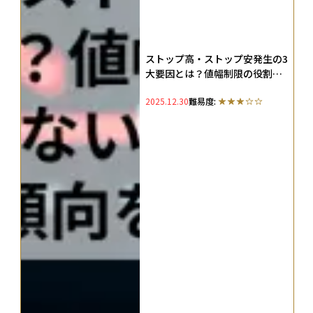
ストップ高・ストップ安発生の3
大要因とは？値幅制限の役割・
売買できない場合の対応・翌日
2025.12.30
難易度:
の傾向を徹底解説