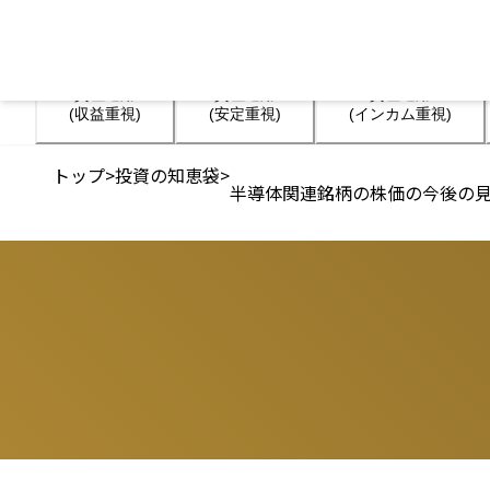
資産運用

資産運用

資産運用

(収益重視)
(安定重視)
(インカム重視)
トップ
>
投資の知恵袋
>
半導体関連銘柄の株価の今後の