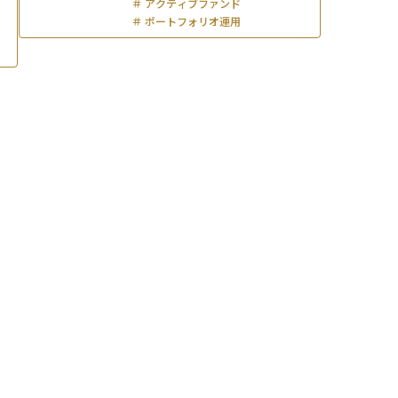
＃
アクティブファンド
＃
ポートフォリオ運用