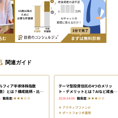
関連ガイド
ルフィア半導体株指数
テーマ型投資信託の4つのメリッ
指数）とは？構成銘柄・比
ト・デメリットとは？AIなど成長セ
替えルールやメリット・デ
クター株に分散投資する仕組みを徹
5
難易度:
2026.04.06
難易度:
を解説
底解説
＃
アクティブファンド
＃
ポートフォリオ運用