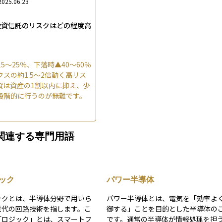
2025.06.23
投資信託のリスクはどの程度高
5〜25％、下落時▲40〜60％
スの約1.5〜2倍動く高リス
資は資産の1割以内に抑え、少
段階的に行うのが無難です。
関連する専門用語
ック
パワー半導体
ックとは、半導体分野で用いら
パワー半導体とは、電気を「効率よ
世代の回路技術を指します。こ
御する」ことを目的とした半導体の
「ロジック」とは、スマートフ
です。通常の半導体が情報処理を担