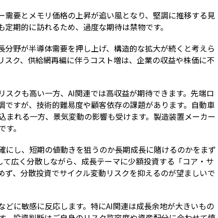
バー需要とメモリ価格の上昇が追い風となり、堅調に推移する見
も定期的に訪れるため、過度な期待は禁物です。
成長分野が半導体需要を押し上げ、構造的な拡大が続くと考えら
リスク、供給網再編に伴うコスト増は、企業の収益や株価に不
リスクも高い一方、AI関連では高収益が期待できます。先端ロ
堅調ですが、技術的難易度や顧客依存の課題があります。自動車
込まれる一方、景気変動の影響も受けます。製造装置メーカー
です。
確にし、短期の値動きを狙うのか長期成長に賭けるのかをまず
用して広く分散しながら、成長テーマに少額投資する「コア・サ
めず、分散投資でサイクル変動リスクを抑えるのが望ましいで
などに敏感に反応します。特にAI関連は成長余地が大きいもの
す。投資判断はご自身のリスク許容度や資産配分に合わせて慎