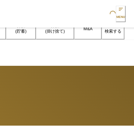
Loading...
MENU
保険

保険

M&A
検索する
(貯蓄)
(掛け捨て)