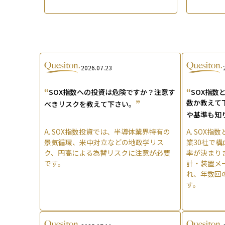
2026.07.23
“
“
SOX指数への投資は危険ですか？注意す
SOX指数
”
数か教えて
べきリスクを教えて下さい。
や基準も知
A.
SOX指数投資では、半導体業界特有の
A.
SOX指
景気循環、米中対立などの地政学リス
業30社で
ク、円高による為替リスクに注意が必要
率が決まり
です。
計・装置メ
れ、年数回
す。