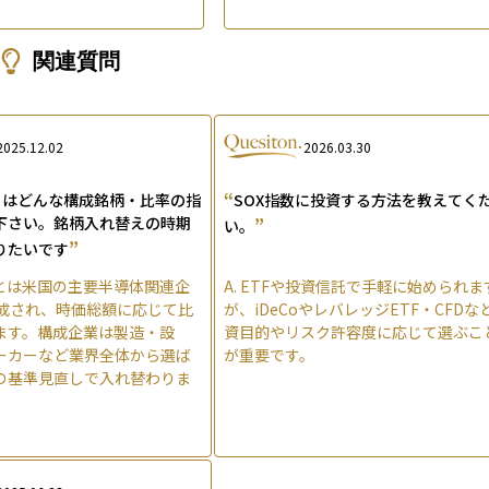
関連質問
2025.12.02
2026.03.30
“
とはどんな構成銘柄・比率の指
SOX指数に投資する方法を教えてく
下さい。銘柄入れ替えの時期
”
い。
”
りたいです
数とは米国の主要半導体関連企
A.
ETFや投資信託で手軽に始められま
構成され、時価総額に応じて比
が、iDeCoやレバレッジETF・CFDな
ます。構成企業は製造・設
資目的やリスク許容度に応じて選ぶこ
ーカーなど業界全体から選ば
が重要です。
の基準見直しで入れ替わりま