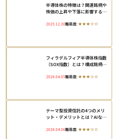
半導体株の特徴は？関連銘柄や
株価の上昇や下落に影響するシ
リコンサイクルを徹底解説
2025.12.30
難易度:
フィラデルフィア半導体株指数
（SOX指数）とは？構成銘柄・
比率・入れ替えルールやメリッ
2026.04.05
難易度:
ト・デメリットを解説
テーマ型投資信託の4つのメリ
ット・デメリットとは？AIなど
成長セクター株に分散投資する
2026.04.06
難易度:
仕組みを徹底解説