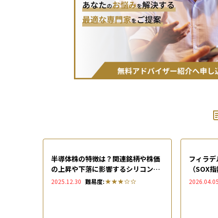
半導体株の特徴は？関連銘柄や株価
フィラデ
の上昇や下落に影響するシリコンサ
（SOX
イクルを徹底解説
率・入れ
2025.12.30
難易度:
2026.04.0
メリット