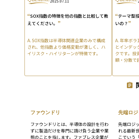
2025.07.11
“
“
SOX指数の特徴を他の指数と比較して教
テーマ型
”
”
えてください。
いの？
A.
SOX指数は半導体関連企業のみで構成
A.
年率ボラ1
され、他指数より価格変動が激しく、ハ
とインデック
イリスク・ハイリターンが特徴です。
クです。投
額・分散で
ファウンドリ
先端ロジ
ファウンドリとは、半導体の設計を行わ
先端ロジ
ずに製造だけを専門に請け負う企業や業
れる最新
態のことを指します。ファブレス企業が
こでいう