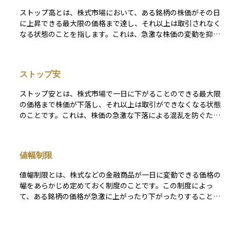
ストップ高とは、株式市場において、ある銘柄の株価がその日
に上昇できる最大限の価格まで達し、それ以上は取引されなく
なる状態のことを指します。これは、急激な株価の変動を抑え
るために証券取引所が設定している「値幅制限」によって決ま
る仕組みです。 ストップ高になると、それ以上の価格で売買
することができなくなりますが、買い注文は入り続けるため、
ストップ安
板情報では「買い気配」のまま取引が成立しない場合もありま
す。初心者の方にとっては、ストップ高は「その銘柄に非常に
ストップ安とは、株式市場で一日に下がることのできる最大限
強い買い需要があるサイン」として捉えることが多いですが、
の価格まで株価が下落し、それ以上は取引ができなくなる状態
その理由が一時的なニュースや思惑である場合もあるため、冷
のことです。これは、株価の急激な下落による混乱を防ぐため
静な判断が重要です。
に、取引所があらかじめ決めている制度です。株価が大きく下
がり続けると投資家の不安が広がり、市場がパニックに陥る可
能性があります。そのような極端な変動を一時的に食い止める
値幅制限
ことで、冷静な判断ができるように時間を確保する役割を果た
しています。ストップ安になると、その銘柄の売買は可能です
値幅制限とは、株式などの金融商品が一日に変動できる価格の
が、価格はそれ以上下がらず、買い注文が非常に少ない場合は
幅をあらかじめ定めておく制度のことです。この制度によっ
売りたい人がいても売れないことがあります。特に企業の業績
て、ある銘柄の価格が急激に上がったり下がったりすることを
悪化や不祥事、経済の悪材料などが原因で発生することが多い
防ぎ、市場の混乱やパニックを抑える役割を果たします。たと
です。
えば、ある株が前日に1,000円で終わった場合、値幅制限によ
ってその翌日に取引できる範囲は上限1,100円、下限900円と