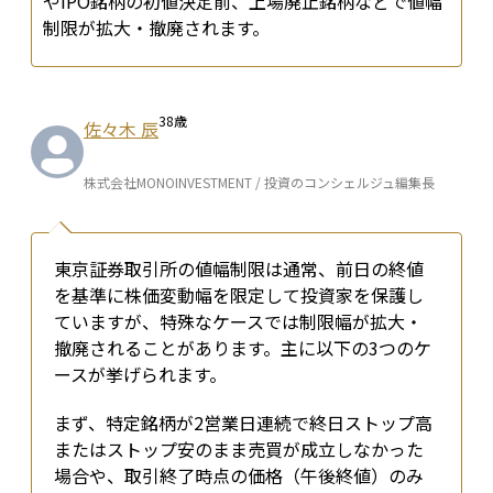
やIPO銘柄の初値決定前、上場廃止銘柄などで値幅
制限が拡大・撤廃されます。
38
歳
佐々木 辰
株式会社MONOINVESTMENT / 投資のコンシェルジュ編集長
東京証券取引所の値幅制限は通常、前日の終値
を基準に株価変動幅を限定して投資家を保護し
ていますが、特殊なケースでは制限幅が拡大・
撤廃されることがあります。主に以下の3つのケ
ースが挙げられます。
まず、特定銘柄が2営業日連続で終日ストップ高
またはストップ安のまま売買が成立しなかった
場合や、取引終了時点の価格（午後終値）のみ