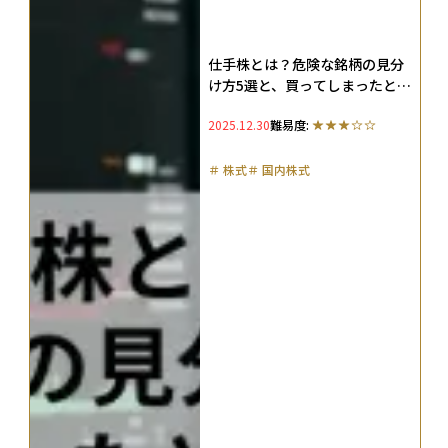
仕手株とは？危険な銘柄の見分
け方5選と、買ってしまったとき
の損失を抑える対処法を解説
2025.12.30
難易度:
＃
株式
＃
国内株式