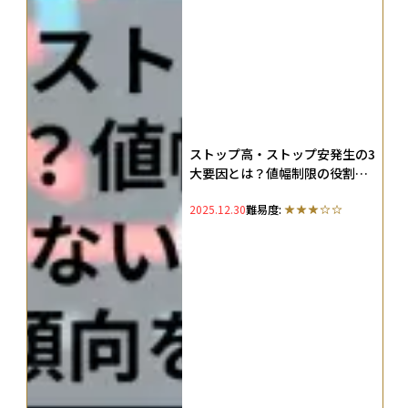
ストップ高・ストップ安発生の3
大要因とは？値幅制限の役割・
売買できない場合の対応・翌日
2025.12.30
難易度:
の傾向を徹底解説