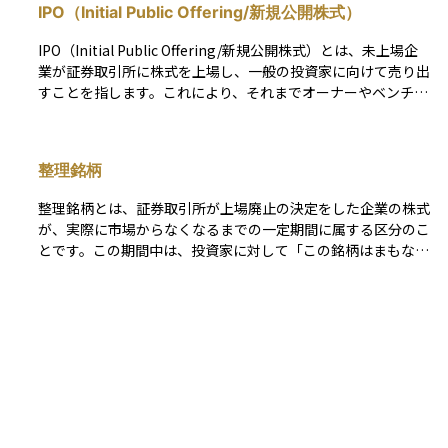
IPO（Initial Public Offering/新規公開株式）
いったように決まります。 この上限まで株価が上がると「ス
トップ高」、下限まで下がると「ストップ安」と呼ばれます。
IPO（Initial Public Offering/新規公開株式）とは、未上場企
値幅制限の幅は、株価の水準や市場の状況、特別な材料がある
業が証券取引所に株式を上場し、一般の投資家に向けて売り出
かどうかなどによって異なり、東証などの取引所がルールとし
すことを指します。これにより、それまでオーナーやベンチャ
て細かく定めています。
ーキャピタル（VC）など限られた株主のみが保有していた株
式が、市場を通じて誰でも売買できるようになります。 企業
にとってIPOは、成長資金を調達するだけでなく、知名度や信
整理銘柄
用力を向上させる手段の一つです。また、創業者やVCが投資
を回収（エグジット）する機会にもなり、優秀な人材を確保す
整理銘柄とは、証券取引所が上場廃止の決定をした企業の株式
るためのストックオプション制度の活用が可能になるといった
が、実際に市場からなくなるまでの一定期間に属する区分のこ
メリットもあります。一方で、上場後は業績や経営方針が市場
とです。この期間中は、投資家に対して「この銘柄はまもなく
の厳しい評価を受けるため、ガバナンスの強化や継続的な成長
取引所で売買できなくなります」といった注意喚起をするため
が求められます。 IPOのプロセスは、主幹事証券の選定、証券
に、通常の銘柄とは区別して取り扱われます。整理銘柄に指定
取引所の審査、目論見書の作成、投資家向けのロードショー、
される理由には、上場基準を満たさなくなった場合や、会社の
仮条件の設定、公募・売出価格の決定などを経て進められま
指値注文
経営破綻、合併などがあります。指定されると、証券会社の画
す。公募価格は需要と供給をもとに決定され、上場初日に初値
面などでも目立つように表示され、流動性が低下したり、価格
が形成されます。 投資家にとってIPOは、成長企業への投資機
指値注文とは、自分が売買したい価格をあらかじめ指定して出
が大きく変動したりすることがあるため、売買には特に注意が
会となる一方、初値が公募価格を大きく上回ることもあれば、
す注文方法のことをいいます。たとえば「この株を1,000円に
必要です。通常は上場廃止日の1か月前から整理銘柄に移され
期待ほど上昇しない場合もあるため、市場の動向をよく見極め
なったら買いたい」や「1,200円以上になったら売りたい」と
ます。
る必要があります。また、ロックアップ期間（上場後一定期
いったように、自分が希望する価格を指定して注文します。