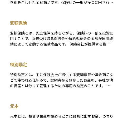
を組み合わせた金融商品です。保険料の一部が投資に回され、
その運用結果が良ければ将来受け取る金額が増え、逆に運用が
うまくいかなければ減る可能性があります。自分で選んだ運用
先の成果が直接反映されるため、一般的な貯蓄型保険と比べて
変額保険
増える可能性がある一方、元本が保証されない点に注意が必要
な商品です。
変額保険とは、死亡保障を持ちながら、保険料の一部を投資に
回すことで、将来受け取る保険金や解約返戻金の金額が運用成
績によって変動する保険商品です。 保険会社が提供する複数
の投資先から自分で選んで運用することができるため、運用が
うまくいけば受け取る金額が増える可能性があります。 ただ
し、運用がうまくいかなかった場合は、受け取る金額が減るこ
特別勘定
ともあります。保障と資産運用の両方を兼ね備えた商品です
が、元本保証がない点には注意が必要です。投資初心者の方に
特別勘定とは、主に保険会社が提供する変額保険や年金商品な
は、仕組みを十分に理解したうえで加入することが大切です。
どで使われる仕組みで、契約者から預かったお金を、会社の他
の資産とは分けて管理するための専用の勘定のことです。 こ
の仕組みにより、運用による損益は契約者に直接反映され、保
険会社の経営状況とは切り離して資産が守られる仕組みになっ
ています。 たとえば、変額保険では、特別勘定の中で株式や
元本
債券などの資産を運用し、その運用結果によって将来受け取る
金額が変動します。初心者にとっては、特別勘定は「自分のお
元本とは、投資や預金を始めるときに最初に出すお金、つまり