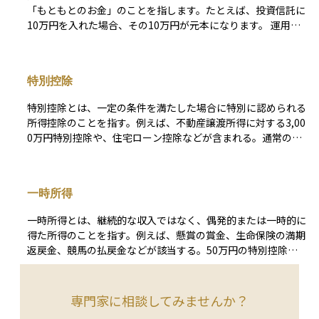
金がどのように運用されているかが見える透明な箱」とイメー
「もともとのお金」のことを指します。たとえば、投資信託に
ジすると理解しやすいです。
10万円を入れた場合、その10万円が元本になります。 運用に
よって利益が出れば、元本に運用益が加わって資産は増えます
が、損失が出れば元本を下回る「元本割れ」の状態になること
もあります。 元本が保証されている商品（例：定期預金、個
特別控除
人向け国債など）もありますが、多くの投資商品では元本保証
がないため、どれくらいのリスクを取るかを理解しておくこと
特別控除とは、一定の条件を満たした場合に特別に認められる
が大切です。
所得控除のことを指す。例えば、不動産譲渡所得に対する3,00
0万円特別控除や、住宅ローン控除などが含まれる。通常の控
除とは異なり、特定の政策目的のために設けられており、適用
を受けるには条件を満たす必要がある。
一時所得
一時所得とは、継続的な収入ではなく、偶発的または一時的に
得た所得のことを指す。例えば、懸賞の賞金、生命保険の満期
返戻金、競馬の払戻金などが該当する。50万円の特別控除が
適用され、課税対象額は控除後の金額の1/2となる。
専門家に相談してみませんか？