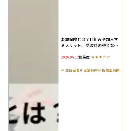
変額保険とは？仕組みや加入す
るメリット、受取時の税金など
を徹底解説
2026.06.12
難易度:
＃
生命保険
＃
変額保険
＃
貯蓄型保険