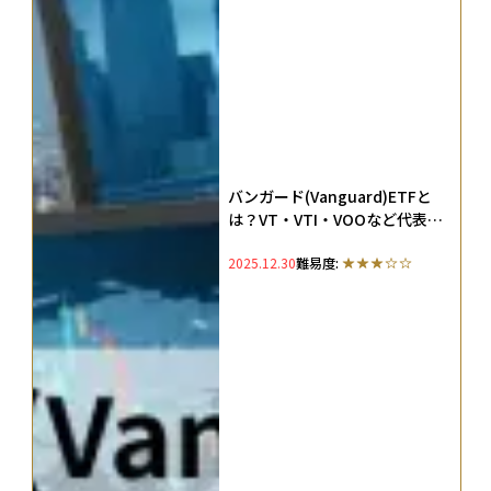
バンガード(Vanguard)ETFと
は？VT・VTI・VOOなど代表銘
柄の仕組みや特徴と世界分散投
2025.12.30
難易度:
資への活用法を徹底解説