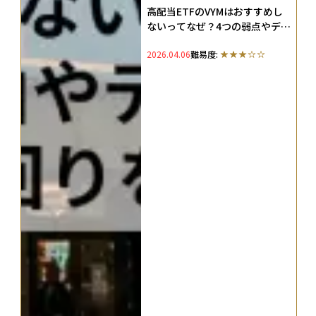
高配当ETFのVYMはおすすめし
ないってなぜ？4つの弱点やデメ
リット・配当金や利回りを徹底
2026.04.06
難易度:
解説！