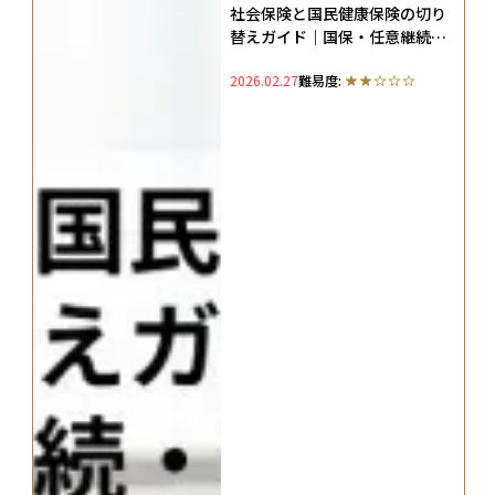
社会保険と国民健康保険の切り
替えガイド｜国保・任意継続・
扶養の選び方と損しない切替手
2026.02.27
難易度:
順を解説