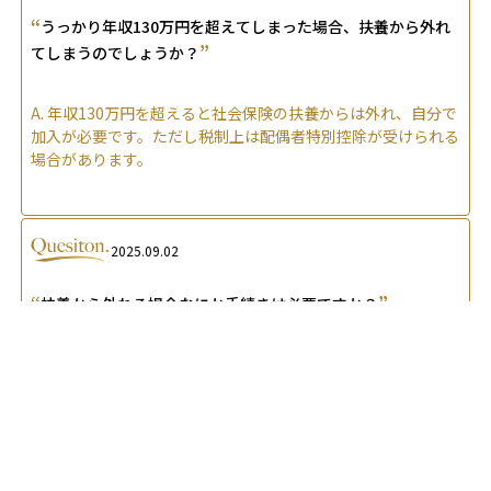
“
うっかり年収130万円を超えてしまった場合、扶養から外れ
”
てしまうのでしょうか？
A.
年収130万円を超えると社会保険の扶養からは外れ、自分で
加入が必要です。ただし税制上は配偶者特別控除が受けられる
場合があります。
2025.09.02
“
”
扶養から外れる場合なにか手続きは必要ですか？
A.
扶養から外れる際は、税務・社会保険・年金でそれぞれ手
続きが必要です。放置すると追徴課税や保険料負担が生じるた
め早めの対応が大切です。