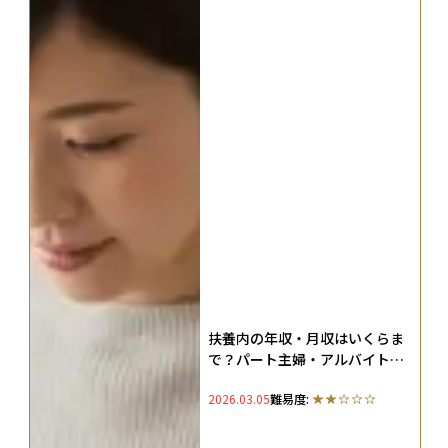
扶養内の年収・月収はいくらま
で？パート主婦・アルバイト学
生・フリーランスごとに扶養の
2026.03.05
難易度:
範囲を解説