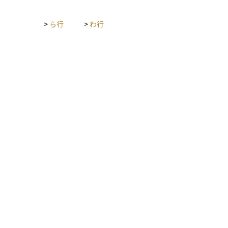
なることが期待されています。
>
ら行
>
わ行