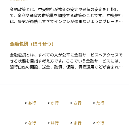
も、中央銀行の発表する政策金利や金融緩和・引き締めの方針
きく、資産運用の一選択肢として注目を集めています。しかし
は、株式市場や為替、債券の価格に大きな影響を与えるため、
その一方で、価格の急激な変動、ハッキング、保管の難しさと
金融政策とは、中央銀行が物価の安定や景気の安定を目指し
その動向を注視することがとても重要です。
いったリスクも内在しており、法律・税務・セキュリティの観
て、金利や通貨の供給量を調整する政策のことです。 中央銀行
点から十分な知識と準備が求められます。
は、景気が過熱しすぎてインフレが進まないようにブレーキを
かけたり、景気が落ち込んだときには刺激策として金融緩和を
行ったりして、経済全体のバランスを保とうとします。 主な金
融政策の手段には、以下のようなものがあります： - 政策金利
金融包摂（ほうせつ）
の操作（利下げ・利上げ）：短期金利を上下させて、消費や投
資を刺激・抑制します。 - 公開市場操作：中央銀行が国債など
金融包摂とは、すべての人が公平に金融サービスへアクセスで
を売買することで、市場の資金量を調整します。 - 預金準備率
きる状態を目指す考え方です。ここでいう金融サービスには、
の変更：銀行が中央銀行に預ける準備金の割合を調整すること
銀行口座の開設、送金、融資、保険、資産運用などが含まれま
で、貸し出し可能な資金量をコントロールします。 金融政策
す。経済的に不利な立場にある人々、たとえば所得が低い人、
は、株式や債券、為替市場にも大きな影響を与えます。たとえ
地方に住む人、金融機関が近くにない地域の人などが、基本的
ば、利下げが行われれば企業の資金調達コストが下がり、株価
な金融サービスを使えないことは、生活の安定や経済的自立を
の上昇要因となる一方で、金利低下により通貨が下落しやすく
妨げる要因になります。 金融包摂は、そうした人々にもサービ
なることもあります。 このように、金融政策の動向は資産運用
スが届くようにすることで、個人の生活改善や経済全体の活性
において非常に重要なファクターであり、中央銀行の声明や会
>
あ行
>
か行
>
さ行
>
た行
化を目指します。たとえば、スマートフォンを使ったモバイル
合の結果には多くの投資家が注目しています。
バンキングや、中央銀行デジタル通貨（CBDC）などは、金融
包摂を実現するための具体的な手段として注目されています。
資産運用の世界でも、金融リテラシー向上や少額投資の促進な
>
な行
>
は行
>
ま行
>
や行
どを通じて、より多くの人が経済的な恩恵を受けられるように