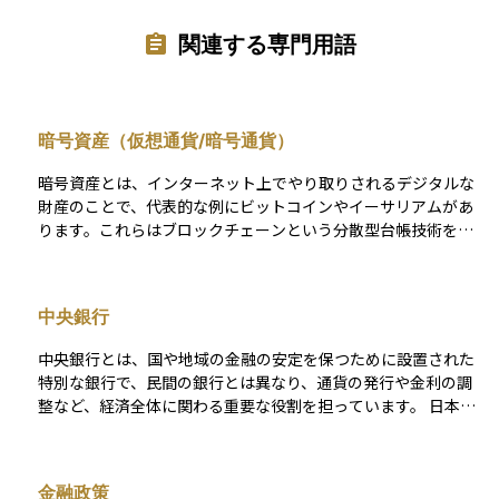
関連する専門用語
暗号資産（仮想通貨/暗号通貨）
暗号資産とは、インターネット上でやり取りされるデジタルな
財産のことで、代表的な例にビットコインやイーサリアムがあ
ります。これらはブロックチェーンという分散型台帳技術を基
盤とし、国家や中央銀行といった特定の管理主体を持たずに取
引されるのが特徴です。 日本では「暗号資産」という名称が資
金決済法上の正式な用語として定義されており、これに該当す
中央銀行
るトークンは法的に一定の規制下に置かれています。たとえ
ば、暗号資産交換業者には登録制が課され、ユーザー保護やマ
中央銀行とは、国や地域の金融の安定を保つために設置された
ネーロンダリング防止の観点からの監督も強化されています。
特別な銀行で、民間の銀行とは異なり、通貨の発行や金利の調
資産としての取り扱いについては、税務上は原則「雑所得」と
整など、経済全体に関わる重要な役割を担っています。 日本で
して扱われ、短期売買による利益も総合課税の対象となりま
は「日本銀行（にっぽんぎんこう）」がその役割を果たしてお
す。また、会計上は現金や有価証券ではなく、「その他の資
り、インフレ目標の達成や金融政策の実施、さらには銀行間の
産」として分類されるのが一般的です。 現在では、決済手段や
決済や国の資金管理などを行っています。資産運用において
資金移動のほか、価格変動を狙った投資対象としての側面が大
金融政策