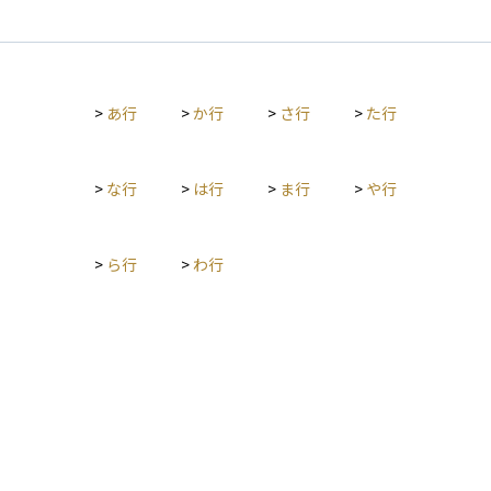
分多くの財産を受け取ることになります。そこで、その価値に
見合った金額を他の相続人に支払うことで、全体のバランスを
整えるのが代償金です。この制度を利用することで、不動産の
共有を避けたり、相続後のトラブルを防いだりすることができ
>
あ行
>
か行
>
さ行
>
た行
ます。資産運用の観点からも、現金での支払いが必要になる可
能性があるため、事前の準備や資金計画が重要になります。
>
な行
>
は行
>
ま行
>
や行
>
ら行
>
わ行