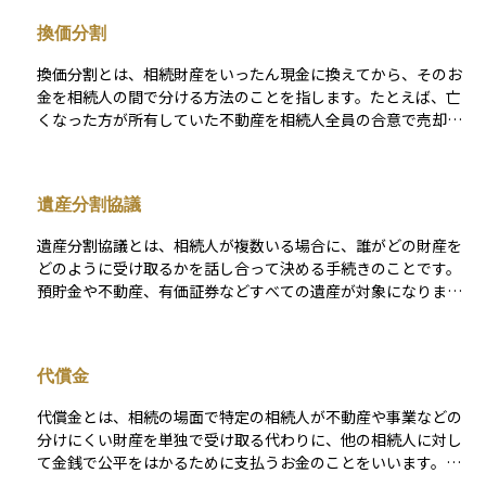
財産の形や評価額に偏りが出やすいため、公平性を保つために
換価分割
他の相続人に代償金を支払う「代償分割」と併用されることも
あります。現物分割は、故人の遺志や相続人の希望に沿って、
換価分割とは、相続財産をいったん現金に換えてから、そのお
相続財産をできるだけそのまま活かして引き継ぐ方法として利
金を相続人の間で分ける方法のことを指します。たとえば、亡
用されますが、トラブル防止のためには評価や調整が慎重に行
くなった方が所有していた不動産を相続人全員の合意で売却
われる必要があります。
し、その売却代金を人数や相続割合に応じて分配するといった
形です。現物分割では分けにくい不動産や事業用資産が含まれ
ている場合、公平性や現金化のしやすさを重視して換価分割が
遺産分割協議
選ばれることがあります。 この方法は、財産を細かく分けづら
いときや、相続人同士で特定の財産にこだわりがない場合に有
遺産分割協議とは、相続人が複数いる場合に、誰がどの財産を
効です。ただし、売却には時間や手間がかかるうえ、譲渡所得
どのように受け取るかを話し合って決める手続きのことです。
税などの税金が発生することもあるため、事前の確認や専門家
預貯金や不動産、有価証券などすべての遺産が対象になりま
への相談が重要になります。
す。原則として相続人全員の合意が必要で、話し合いの結果を
「遺産分割協議書」という文書にまとめて、全員が署名・押印
します。遺言書がない場合や、遺言があっても一部の財産につ
代償金
いて分け方が指定されていないときに行われます。もし話し合
いがまとまらない場合は、家庭裁判所での調停手続きに進むこ
代償金とは、相続の場面で特定の相続人が不動産や事業などの
とになります。
分けにくい財産を単独で受け取る代わりに、他の相続人に対し
て金銭で公平をはかるために支払うお金のことをいいます。た
とえば、一人の相続人が実家の土地と家を相続する場合、その