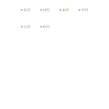
されることが多く、長期的に見て安定した投資先として注目さ
れています。
>
な行
>
は行
>
ま行
>
や行
>
ら行
>
わ行