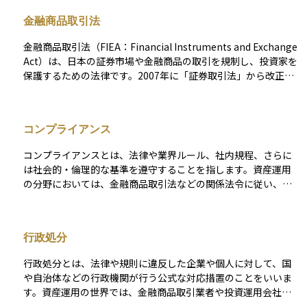
交代といった情報は、企業の株価に大きな影響を与える可能性
金融商品取引法
があります。これらが公表される前に、会社の役員や従業員、
関係会社、取引先などの内部関係者が株式を売買すると、公平
金融商品取引法（FIEA：Financial Instruments and Exchange
な取引が損なわれることになります。 さらに、こうした情報を
Act）は、日本の証券市場や金融商品の取引を規制し、投資家を
直接知らされていなくても、内部関係者から話を聞いた家族や
保護するための法律です。2007年に「証券取引法」から改正・
知人が、その情報をもとに株を売買した場合も「情報受領者」
統合され、金融市場全体の健全性を確保する役割を担っていま
としてインサイダー取引に問われる可能性があります。 たとえ
す。 この法律は、株式、債券、投資信託、デリバティブ（先
意図的でなくても、未公表情報に基づく取引は規制の対象とな
物・オプション取引）、暗号資産関連商品など、幅広い金融商
ることがあるため、企業に関わる立場にある人やその周辺の人
コンプライアンス
品を対象としています。投資家保護の観点から、虚偽表示や詐
は特に注意が必要です。投資を行う際は、常に公正な情報に基
欺的な勧誘を禁止し、投資家の知識や経験に応じた適切な商品
づいた判断を心がけ、市場の信頼を損なわない行動をとること
コンプライアンスとは、法律や業界ルール、社内規程、さらに
を提供することが義務付けられています。また、市場の透明性
が求められます。
は社会的・倫理的な基準を遵守することを指します。資産運用
を確保するため、金融機関や証券会社に対して取引情報の適切
の分野においては、金融商品取引法などの関係法令に従い、顧
な開示を求め、公正な市場運営を実現しています。さらに、未
客の利益を守りながら、公正かつ透明な運用を行うことが求め
公開の重要情報を利用したインサイダー取引や市場操作を禁止
られます。 また、不正行為やインサイダー取引の防止、利益相
し、市場の公平性を維持することも重要な目的の一つです。 こ
反の管理、説明責任（ディスクロージャー）の徹底なども、コ
の法律によって、投資家が安心して金融市場に参加できる環境
行政処分
ンプライアンスの重要な要素とされています。
が整備されています。しかし、投資を行う際には規制の内容を
理解し、適切な取引を行うことが求められます。
行政処分とは、法律や規則に違反した企業や個人に対して、国
や自治体などの行政機関が行う公式な対応措置のことをいいま
す。資産運用の世界では、金融商品取引業者や投資運用会社、
証券会社などが違法な勧誘行為をしたり、不正な取引を行った