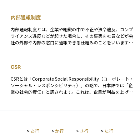
りした場合に、金融庁などから行政処分を受けることがありま
す。 処分の内容には、業務の一部または全部の停止、業務改善
内部通報制度
命令、登録取り消しなどがあります。これらの処分は、金融市
場の公正性と投資家保護を保つために行われます。投資初心者
内部通報制度とは、企業や組織の中で不正や法令違反、コンプ
にとっては、どの業者が過去に行政処分を受けているかを調べ
ライアンス違反などが起きた場合に、その事実を社員などが会
ることで、安全で信頼できる運用先を見極める手がかりになり
社の外部や内部の窓口に通報できる仕組みのことをいいます。
ます。
この制度は、企業が法令を守り、健全に運営されることを目的
として導入されています。通報者を守る仕組みも整えられてお
り、通報したことで不利益を受けないようにする保護措置が設
CSR
けられているのが特徴です。 資産運用の現場では、不正な運用
や情報漏洩などが大きな問題につながるため、この制度は投資
CSRとは「Corporate Social Responsibility（コーポレート・
家や社会全体の信頼を保つためにも重要な役割を果たします。
ソーシャル・レスポンシビリティ）」の略で、日本語では「企
業の社会的責任」と訳されます。これは、企業が利益を上げる
だけでなく、環境への配慮や地域社会への貢献、従業員の働き
やすさの確保など、社会全体に対して責任ある行動をとるべき
だという考え方です。たとえば、環境に優しい製品を開発した
り、労働環境を改善したりといった取り組みがCSRに当たりま
す。 近年では、こうした姿勢が企業の信頼性や持続的な成長に
>
あ行
>
か行
>
さ行
>
た行
直結するとされ、投資の世界でも重視されるようになっていま
す。CSRに積極的な企業は、ESG投資などの評価でも高く評価