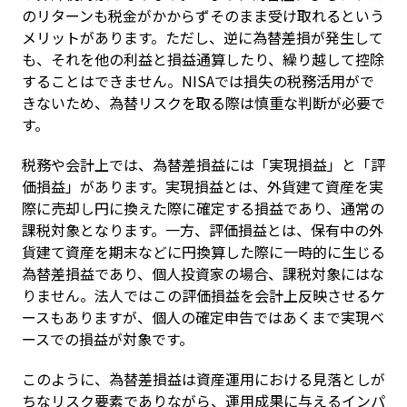
のリターンも税金がかからずそのまま受け取れるという
メリットがあります。ただし、逆に為替差損が発生して
も、それを他の利益と損益通算したり、繰り越して控除
することはできません。NISAでは損失の税務活用がで
きないため、為替リスクを取る際は慎重な判断が必要で
す。
税務や会計上では、為替差損益には「実現損益」と「評
価損益」があります。実現損益とは、外貨建て資産を実
際に売却し円に換えた際に確定する損益であり、通常の
課税対象となります。一方、評価損益とは、保有中の外
貨建て資産を期末などに円換算した際に一時的に生じる
為替差損益であり、個人投資家の場合、課税対象にはな
りません。法人ではこの評価損益を会計上反映させるケ
ースもありますが、個人の確定申告ではあくまで実現ベ
ースでの損益が対象です。
このように、為替差損益は資産運用における見落としが
ちなリスク要素でありながら、運用成果に与えるインパ