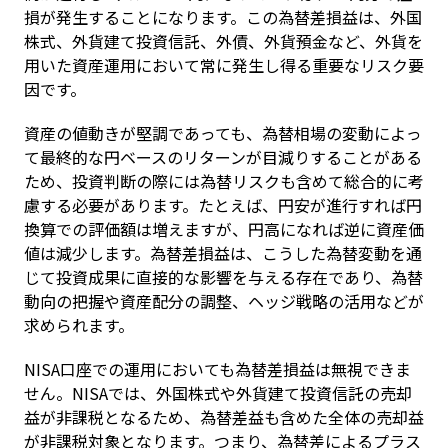
損が発生することになります。この為替差損益は、外国
株式、外貨建て投資信託、外債、外貨預金など、外貨を
用いた資産運用において常に発生し得る重要なリスク要
因です。
資産の値動きが堅調であっても、為替相場の変動によっ
て最終的な円ベースのリターンが目減りすることがある
ため、投資判断の際には為替リスクも含めて総合的に考
慮する必要があります。たとえば、円安が進行すれば円
換算での評価額は増えますが、円高になれば逆に資産価
値は減少します。為替差損益は、こうした為替変動を通
じて投資成果に直接的な影響を与える存在であり、為替
動向の把握や資産配分の調整、ヘッジ戦略の活用などが
求められます。
NISA口座での運用においても為替差損益は無視できま
せん。NISAでは、外国株式や外貨建て投資信託の売却
益が非課税となるため、為替差益も含めた全体の売却益
が非課税対象となります。つまり、為替差によるプラス