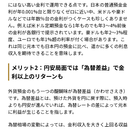
にはない高い金利で運用できる点です。日本の普通預金金
利が年0.001%台と限りなくゼロに近い中、米ドルや豪ド
ルなどでは年数％台の金利がつくケースも珍しくありませ
ん。例えば米ドル定期預金なら1年ものでも年3～4%前後
の金利が各銀行で提示されています。豪ドルも年2～3%程
度、ユーロでも年1%超の利率が付く場合があります。こ
れは同じ元本でも日本円の預金に比べ、遥かに多くの利息
収入を期待できることを意味します。
メリット2：円安局面では「為替差益」で金
利以上のリターンも
外貨預金のもう一つの醍醐味が為替差益（かわせさえき）
です。為替差益とは、預けた外貨を円に戻す際に、預入時
よりも円安が進んでいれば、為替レートの差によって元本
に利益が生じることを指します。
為替相場の変動によっては、金利収入を大きく上回る収益