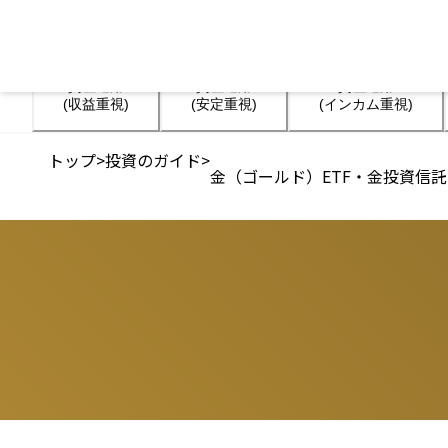
資産運用

資産運用

資産運用

(収益重視)
(安定重視)
(インカム重視)
トップ
>
投資のガイド
>
金（ゴールド）ETF・金投資信