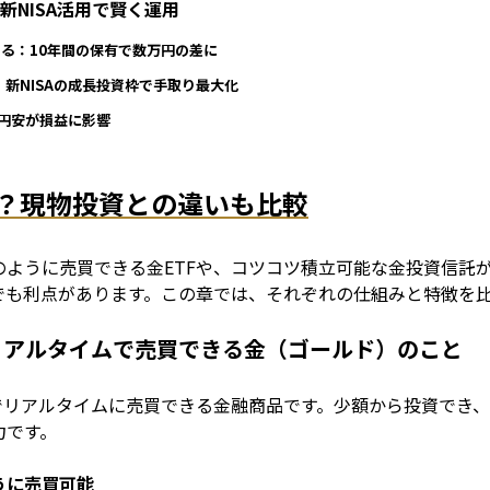
新NISA活用で賢く運用
する：10年間の保有で数万円の差に
：新NISAの成長投資枠で手取り最大化
・円安が損益に影響
は？現物投資との違いも比較
のように売買できる金ETFや、コツコツ積立可能な金投資信託
でも利点があります。この章では、それぞれの仕組みと特徴を
リアルタイムで売買できる金（ゴールド）のこと
でリアルタイムに売買できる金融商品です。少額から投資でき
力です。
うに売買可能