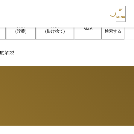
Loading...
MENU
保険

保険

M&A
検索する
(貯蓄)
(掛け捨て)
徹底解説