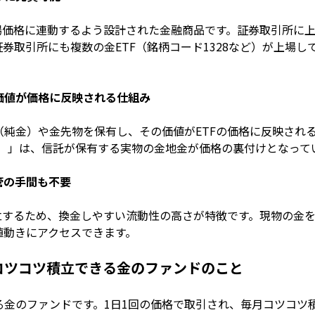
市場価格に連動するよう設計された金融商品です。証券取引所に
券取引所にも複数の金ETF（銘柄コード1328など）が上場
価値が価格に反映される仕組み
（純金）や金先物を保有し、その価値がETFの価格に反映され
GLD）」は、信託が保有する実物の金地金が価格の裏付けとなって
管の手間も不要
成立するため、換金しやすい流動性の高さが特徴です。現物の金
値動きにアクセスできます。
コツコツ積立できる金のファンドのこと
る金のファンドです。1日1回の価格で取引され、毎月コツコツ