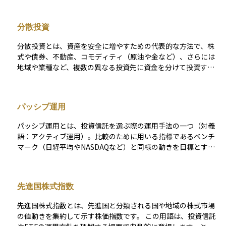
に分散投資できる手段として活用されています。
徴は、少額から始められることと分散投資の効果が得やすい点
にあります。ただし、運用管理に必要な信託報酬や購入時手数
分散投資
料などのコストが発生することにも注意が必要です。また、投
資信託ごとに運用方針やリスクの水準が異なり、運用の専門家
分散投資とは、資産を安全に増やすための代表的な方法で、株
がその方針に基づいて投資先を選定し、資金を運用していきま
式や債券、不動産、コモディティ（原油や金など）、さらには
す。
地域や業種など、複数の異なる投資先に資金を分けて投資する
戦略です。 例えば、特定の国の株式市場が大きく下落した場合
でも、債券や他の地域の資産が値上がりする可能性があれば、
全体としての損失を軽減できます。このように、資金を一カ所
パッシブ運用
に集中させるよりも値動きの影響が分散されるため、長期的に
はより安定したリターンが期待できます。 ただし、あらゆるリ
パッシブ運用とは、投資信託を選ぶ際の運用手法の一つ（対義
スクが消えるわけではなく、世界全体の経済状況が悪化すれば
語：アクティブ運用）。比較のために用いる指標であるベンチ
同時に下落するケースもあるため、投資を行う際は目標や投資
マーク（日経平均やNASDAQなど）と同様の動きを目標とする
期間、リスク許容度を考慮したうえで、計画的に実行すること
運用手法で、組み入れ銘柄数は多くなる傾向がある。パッシブ
が大切です。
運用はアクティブ運用に比べて販売手数料や信託報酬などのコ
ストは安くて済むが、リスクが分散される分、リターンも小さ
先進国株式指数
くなるという特徴がある。
先進国株式指数とは、先進国と分類される国や地域の株式市場
の値動きを集約して示す株価指数です。 この用語は、投資信託