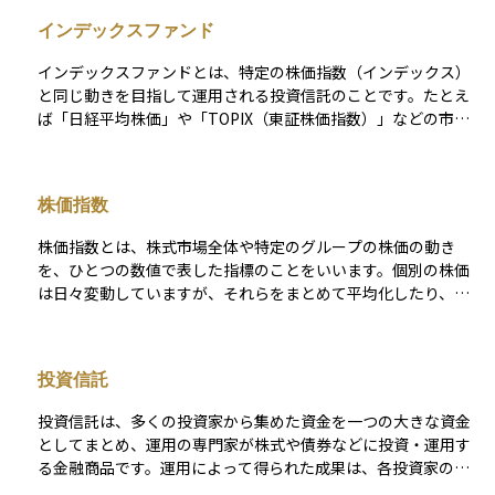
インデックスファンド
インデックスファンドとは、特定の株価指数（インデックス）
と同じ動きを目指して運用される投資信託のことです。たとえ
ば「日経平均株価」や「TOPIX（東証株価指数）」などの市場
全体の動きを示す指数に連動するように設計されています。こ
の仕組みにより、個別の銘柄を選ぶ手間がなく、市場全体に分
散投資ができるのが特徴です。また、運用の手間が少ないた
株価指数
め、手数料が比較的安いことも魅力の一つです。投資初心者に
とっては、安定した長期運用の第一歩として選びやすいファン
株価指数とは、株式市場全体や特定のグループの株価の動き
ドの一つです。
を、ひとつの数値で表した指標のことをいいます。個別の株価
は日々変動していますが、それらをまとめて平均化したり、特
定のルールに基づいて計算したりすることで、市場全体の傾向
をわかりやすく示すことができます。 たとえば、「日経平均株
価」や「TOPIX（東証株価指数）」は、日本の代表的な株価指
投資信託
数です。これらの指数が上がれば、一般的に日本の株式市場が
好調であることを意味し、逆に下がれば市場が不調であると判
投資信託は、多くの投資家から集めた資金を一つの大きな資金
断されることが多いです。株価指数は経済の動向を知るための
としてまとめ、運用の専門家が株式や債券などに投資・運用す
目安になるだけでなく、インデックスファンドやETFなど、指
る金融商品です。運用によって得られた成果は、各投資家の投
数に連動する金融商品への投資を通じて、初心者でも市場全体
資額に応じて分配される仕組みとなっています。 この商品の特