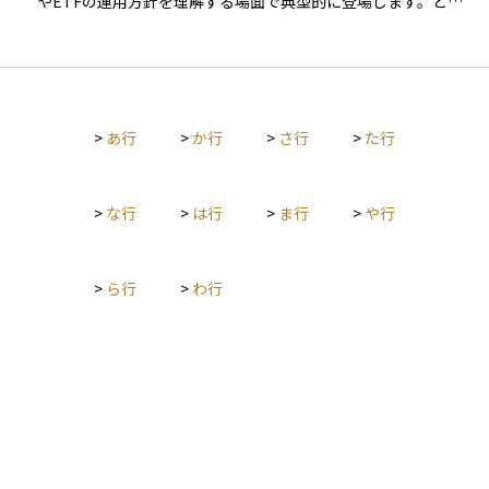
やETFの運用方針を理解する場面で典型的に登場します。とく
に国際分散投資や資産配分の説明において、「どの市場をまと
めて捉えているのか」を示す基準として使われます。個別企業
や単一国の動向ではなく、複数の国・市場を横断した株式全体
の動きを把握するための参照点として位置づけられ、運用報告
書や商品説明では、連動対象や比較対象として言及されること
>
あ行
>
か行
>
さ行
>
た行
が多い用語です。 誤解されやすい点は、先進国株式指数を「経
済的に安定した国の株はすべて含まれている指標」と捉えてし
まうことです。実際には、どの国を先進国とみなすか、どの市
場・銘柄を組み入れるかは、指数を算出する主体ごとに定義さ
>
な行
>
は行
>
ま行
>
や行
れています。そのため、同じ「先進国株式指数」という表現で
も、中身は指数ごとに異なり、完全に同一の値動きを示すわけ
ではありません。この違いを意識しないまま比較すると、成績
>
ら行
>
わ行
やリスクの差を誤って解釈してしまう可能性があります。 ま
た、「先進国」という言葉から、新興国に比べて値動きが小さ
く安全であると短絡的に理解されることもありますが、指数は
あくまで株式市場の集合体を示すものであり、価格変動そのも
のを排除する概念ではありません。先進国株式指数は、安定性
を保証するラベルではなく、対象とする市場範囲を示す分類名
として捉える必要があります。この点を誤ると、想定していた
リスク水準と実際の値動きとのズレが生じやすくなります。 先
進国株式指数は、個別の投資判断を直接導く指標ではなく、