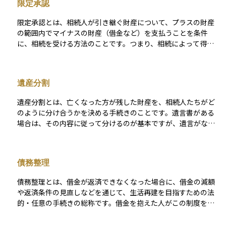
限定承認
初から相続人でなかったものとみなされるため、借金の返済義
務も一切負わなくて済みます。ただし、相続があったことを知
限定承認とは、相続人が引き継ぐ財産について、プラスの財産
ってから3か月以内に家庭裁判所に申し立てる必要があり、その
の範囲内でマイナスの財産（借金など）を支払うことを条件
期限を過ぎると原則として相続を受け入れたとみなされてしま
に、相続を受ける方法のことです。つまり、相続によって得ら
います。したがって、放棄を検討する場合は早めの判断と手続
れる資産が借金を上回っている場合にはその差額を受け取るこ
きが重要です。
とができますが、もし借金が多くても、自分の財産を使ってま
で返済する必要はありません。 この方法を使えば、相続するこ
遺産分割
とで損をするリスクを減らすことができます。ただし、限定承
認を行うには、相続の開始を知ってから原則として3か月以内
遺産分割とは、亡くなった方が残した財産を、相続人たちがど
に、他の相続人全員と一緒に家庭裁判所に申立てをする必要が
のように分け合うかを決める手続きのことです。遺言書がある
あるため、手続きがやや複雑です。
場合は、その内容に従って分けるのが基本ですが、遺言がない
場合や一部しか書かれていない場合には、相続人全員で話し合
って分け方を決める必要があります。分割の対象には、現金や
不動産だけでなく、株式や投資信託などの金融資産も含まれま
債務整理
す。 話し合いがまとまらないときは、家庭裁判所に調停を申し
立てることもあります。遺産分割は、相続税の申告や資産の名
債務整理とは、借金が返済できなくなった場合に、借金の減額
義変更にも影響するため、早めの準備と手続きが大切です。
や返済条件の見直しなどを通じて、生活再建を目指すための法
的・任意の手続きの総称です。借金を抱えた人がこの制度を利
用することで、過剰な返済負担から解放され、現実的な返済計
画を立てることが可能になります。代表的な方法には、裁判所