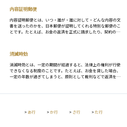
を通さずに債権者と交渉して和解を図る「任意整理」、裁判所
内容証明郵便
に申し立てて借金を分割返済する「個人再生」、借金を原則ゼ
ロにする「自己破産」などがあります。資産運用の観点から
内容証明郵便とは、いつ・誰が・誰に対して・どんな内容の文
は、債務整理を行った履歴が信用情報に一定期間記録されるた
書を送ったのかを、日本郵便が証明してくれる特別な郵便のこ
め、今後の金融取引やローン利用に影響が出る可能性がありま
とです。たとえば、お金の返済を正式に請求したり、契約の解
すが、生活を立て直すための有効な選択肢のひとつです。
除を通知したりする場合に使われます。普通の手紙とは違い、
郵便局が内容を記録・保管し、あとから「確かにこの文書を送
りました」と証明してくれるため、トラブルが起きたときに自
消滅時効
分の主張を裏付ける証拠として使えます。資産運用や相続の場
面でも、貸付金の返還請求や相続放棄の意思表示など、法的に
消滅時効とは、一定の期間が経過すると、法律上の権利が行使
重要なやりとりを確実に記録に残したい場合に活用されること
できなくなる制度のことです。たとえば、お金を貸した場合、
があります。慎重に相手に伝えたい意思があるときに、非常に
一定の年数が過ぎてしまうと、原則として裁判などで返済を請
役立つ手段です。
求する権利が消滅します。これは、時間の経過とともに事実関
係が不明確になることを避け、社会的な安定と公平を図るため
に設けられている制度です。 民法では、原則として権利を行使
できることを知ったときから5年（または権利が発生してから1
0年）という期間が定められています。資産運用や金融の分野で
>
あ行
>
か行
>
さ行
>
た行
も、貸付債権、未払いの配当金、保険金請求などにおいて消滅
時効のルールが適用され、時効を過ぎると本来受け取れるはず
だった資産を失う可能性があります。したがって、請求や権利