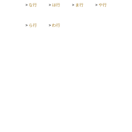
行使のタイミングには注意が必要であり、時効制度の理解は金
>
な行
>
は行
>
ま行
>
や行
融実務において極めて重要です。
>
ら行
>
わ行