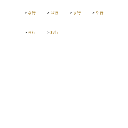
ンタルズ分析は中長期の銘柄選定に活用するのが基本です。
>
な行
>
は行
>
ま行
>
や行
>
ら行
>
わ行