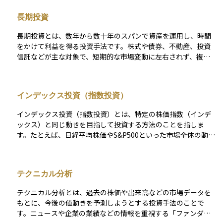
されることが多い手法です。
長期投資
長期投資とは、数年から数十年のスパンで資産を運用し、時間
をかけて利益を得る投資手法です。株式や債券、不動産、投資
信託などが主な対象で、短期的な市場変動に左右されず、複利
の効果を活かして資産を増やすことを目指します。
インデックス投資（指数投資）
インデックス投資（指数投資）とは、特定の株価指数（インデ
ックス）と同じ動きを目指して投資する方法のことを指しま
す。たとえば、日経平均株価やS&P500といった市場全体の動き
を示す指数に連動するように、同じ銘柄を同じ比率で組み入れ
ることで、指数全体の成績を再現しようとする投資手法です。
個別の銘柄を選ぶのではなく、幅広い銘柄に分散して投資する
テクニカル分析
ため、リスクが抑えられやすく、長期的な資産形成に向いてい
るとされています。運用コストも比較的低く、初心者にも始め
テクニカル分析とは、過去の株価や出来高などの市場データを
やすいのが特徴です。近年では、ETFやインデックスファンド
もとに、今後の値動きを予測しようとする投資手法のことで
を通じて指数投資を行う投資家が増えており、資産運用の基本
す。ニュースや企業の業績などの情報を重視する「ファンダメ
的な選択肢の一つとなっています。