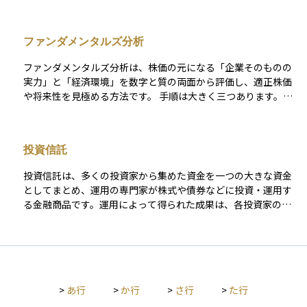
ンタル分析」とは異なり、チャートや数値パターンに注目して
売買のタイミングを見極めます。 たとえば、移動平均線やロー
ソク足、RSIやMACDといった指標がよく使われます。テクニカ
ファンダメンタルズ分析
ル分析は、短期的な売買やタイミング投資に強みがあり、特に
デイトレードやスイングトレードを行う投資家に重宝されてい
ファンダメンタルズ分析は、株価の元になる「企業そのものの
ます。ただし、未来の値動きを確実に当てられるわけではない
実力」と「経済環境」を数字と質の両面から評価し、適正株価
ため、リスク管理や他の情報との併用が重要です。資産運用を
や将来性を見極める方法です。 手順は大きく三つあります。第
始めるうえで、チャートを読む力は判断材料のひとつとして有
一にマクロ分析で景気、金利、為替など外部環境を確認しま
用なスキルです。
す。第二に業界分析で需要構造や競合の強さを把握し、最後に
個別企業を定量・定性の両面から調べます。 定量面では売上成
投資信託
長率、営業利益率、自己資本比率、EPS、フリーキャッシュフ
ロー（FCF）などの実績データを、割安度の目安としてはPER
投資信託は、多くの投資家から集めた資金を一つの大きな資金
やPBR、収益効率を測るROEを使います。 定性面ではビジネス
としてまとめ、運用の専門家が株式や債券などに投資・運用す
モデル、シェア、経営陣の実行力、ESG姿勢など数字に表れに
る金融商品です。運用によって得られた成果は、各投資家の投
くい要素をチェックします。同業他社と比べて指標が優れてい
資額に応じて分配される仕組みとなっています。 この商品の特
るか、将来の利益成長を支える強みがあるかを確認できれば、
徴は、少額から始められることと分散投資の効果が得やすい点
株価が一時的に下がっていても「本質的価値に対し割安」と判
にあります。ただし、運用管理に必要な信託報酬や購入時手数
断できます。ただし決算が粉飾されていたり、外部ショックで
料などのコストが発生することにも注意が必要です。また、投
業績が急変したりすると見通しは外れるため、四半期ごとの決
資信託ごとに運用方針やリスクの水準が異なり、運用の専門家
算更新やニュースで仮説を検証し続けることが欠かせません。
>
あ行
>
か行
>
さ行
>
た行
がその方針に基づいて投資先を選定し、資金を運用していきま
短期的な売買ポイントはチャートや出来高で補い、ファンダメ
す。