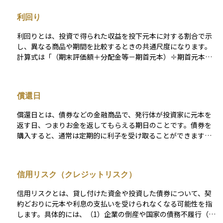
はリスクが比較的低く、安定した収入を求める投資家に選ばれ
利回り
ることが多いです。 また、市場で自由に売買が可能であるた
め、流動性も確保されています。債券市場は世界的にも広がり
利回りとは、投資で得られた収益を投下元本に対する割合で示
を見せており、多様な投資戦略に利用されています。
し、異なる商品や期間を比較するときの共通尺度になります。
計算式は「（期末評価額＋分配金等－期首元本）÷期首元本」
で、原則として年率に換算して示します。この“年率”をどの期
間で切り取るかによって、利回りは年間リターンとトータルリ
ターンの二つに大別されます。 年間リターンは「ある１年間だ
償還日
けの利回り」を示す瞬間値で、直近の運用成績や市場の勢いを
把握するのに適しています。トータルリターンは「保有開始か
償還日とは、債券などの金融商品で、発行体が投資家に元本を
ら売却・償還までの累積リターン」を示し、長期投資の成果を
返す日、つまりお金を返してもらえる期日のことです。債券を
測る指標です。保有期間が異なる商品どうしを比べるときは、
購入すると、通常は定期的に利子を受け取ることができます
トータルリターンを年平均成長率（CAGR）に換算して年率を
が、最終的に投資した元本が戻ってくるのがこの償還日になり
そろすことで、複利効果を含めた公平な比較ができます。 債券
ます。 償還日まで債券を保有すれば、基本的には額面金額がそ
なら市場価格を反映した現在利回りや償還までの総収益を年率
のまま返ってくるため、投資家にとっては非常に重要な日で
化した最終利回り（YTM）、株式なら株価に対する年間配当の
信用リスク（クレジットリスク）
す。また、償還日が遠いか近いかによって、債券のリスクや価
割合である配当利回り、不動産投資なら純賃料収入を物件価格
格の変動性にも違いが出てくるため、購入時には必ず確認すべ
で割ったネット利回りと、対象資産ごとに計算対象は変わりま
信用リスクとは、貸し付けた資金や投資した債券について、契
きポイントです。
す。 また、名目利回りだけでは購買力の変化や税・手数料の影
約どおりに元本や利息の支払いを受けられなくなる可能性を指
響を見落としやすいため、インフレ調整後や税控除後のネット
します。具体的には、（1）企業の倒産や国家の債務不履行（い