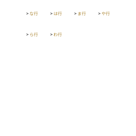
み合わせることで、特定の発行体の信用悪化がポートフォリオ
う投資家にとって、ポートフォリオの安定性を確保するための
全体に与える影響を抑えることができます。なかでも、ハイイ
基本的な資産の一つです。
>
な行
>
は行
>
ま行
>
や行
ールド債や新興国債は高利回りで魅力的に見える一方で、信用
力が低いため、景気後退時などには価格が大きく下落するリス
クを抱えています。リスクを抑えたい局面では、投資適格債へ
>
ら行
>
わ行
のシフトやデュレーションの短縮、さらにCDSなどを活用した
部分的なヘッジといった対策が有効です。 投資判断において
は、「高い利回りは信用リスクの対価である」という原則を常
に意識する必要があります。期待されるリターンが、想定され
る損失（デフォルト確率×損失率）や価格変動リスクに見合っ
ているかどうか。こうした視点で冷静に比較検討を行うこと
が、長期的に安定した債券運用につながる第一歩となります。