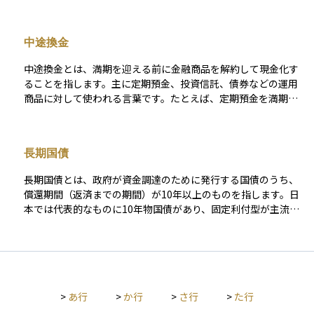
利回りも確認することが重要です。複利運用では得た収益を再
わゆるデフォルト）、（2）利払いや元本返済の遅延、（3）返
投資することでリターンが雪だるま式に増えますから、年間リ
済条件の不利な変更（債務再編＝デット・リストラクチャリン
ターンとトータルリターンを意識しながら、複利効果・インフ
グ）などが該当します。これらはいずれも投資元本の毀損や収
中途換金
レ・コストを総合的に考慮すると、より適切なリスクとリター
益の減少につながるため、信用リスクの管理は債券投資の基礎
ンのバランスを見極められます。
として非常に重要です。 この信用リスクを定量的に評価する手
中途換金とは、満期を迎える前に金融商品を解約して現金化す
段のひとつが、格付会社による信用格付けです。格付は通常、A
ることを指します。主に定期預金、投資信託、債券などの運用
AA（最上位）からD（デフォルト）までの等級で示され、投資
商品に対して使われる言葉です。たとえば、定期預金を満期前
家にとってのリスク水準をわかりやすく表します。たとえば、
に解約する場合は、中途換金となり、当初約束されていた利息
BBB格付けの5年債であれば、過去の統計に基づく累積デフォ
よりも低い利率で再計算されたり、場合によっては手数料が発
ルト率はおおよそ1.5％前後とされています（S&Pグローバルの
生したりします。投資信託や債券でも、市場の状況によっては
データより）。ただし、格付はあくまで過去の情報に基づいた
長期国債
元本割れとなることがあり、中途換金にはリスクが伴います。
「静的な指標」であり、市場環境の急変に即応しにくい側面が
そのため、資産運用を行う際は、資金をいつ使う予定なのかを
あります。 そのため、市場ではよりリアルタイムなリスク指標
長期国債とは、政府が資金調達のために発行する国債のうち、
事前に考え、無理のない期間で運用することが大切です。中途
として、同年限の国債利回りとの差であるクレジットスプレッ
償還期間（返済までの期間）が10年以上のものを指します。日
換金は「お金を引き出す自由度」と「運用効率」のバランスを
ドが重視されます。これは「市場に織り込まれた信用リスク」
本では代表的なものに10年物国債があり、固定利付型が主流で
考える上で重要な概念です。
として機能し、スプレッドが拡大している局面では、投資家が
す。長期国債は、安全性が高く、安定的な利息収入が見込める
より高いリスクプレミアムを求めていることを意味します。さ
ため、機関投資家や保守的な個人投資家からも広く利用されて
らに、クレジット・デフォルト・スワップ（CDS）の保険料率
います。 金利水準や経済政策の影響を受けやすく、金利が上が
は、債務不履行リスクに加え、流動性やマクロ経済環境を反映
ると価格が下がり、逆に金利が下がると価格が上がるという特
した即時性の高い指標として、機関投資家の間で広く活用され
徴があります。また、長期国債の利回りは経済の将来予測や物
ています。 こうしたリスクに備えるうえでの基本は、ポートフ
>
あ行
>
か行
>
さ行
>
た行
価動向を反映するため、金融市場では重要な指標のひとつとさ
ォリオ全体の分散です。業種や地域、格付けの異なる債券を組
れています。年金基金や保険会社など、長期的な資金運用を行