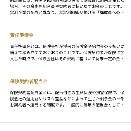
割戻金とは、共済や協同組合型の保険で決算後に剰余が生じた
場合、その余剰を組合員や契約者に払い戻すお金のことです。
営利企業の配当と異なり、非営利組織が掲げる「構成員への利
益還元」という理念に基づいており、掛金が安いままでも実際
の保障コストがさらに低く済めば、その差額が割戻金として戻
ってきます。 これにより加入者は、当初の掛金だけでなく実質
責任準備金
的な負担額も小さく抑えられ、家計の防衛力を高めながら保障
を維持できます。また、割戻金の有無や金額は毎年の事業成績
責任準備金とは、保険会社が将来の保険金や給付金の支払いに
に左右されるため、共済を選ぶ際には過去数年の割戻実績を確
備えて積み立てておくお金のことです。保険契約者が保険に加
認することが、長期的なコストパフォーマンスを判断するうえ
入した時点で、保険会社はその契約に基づいて将来一定の金額
で大切です。
を支払う義務を負うため、それに対応できるように事前に資金
を準備しておく必要があります。これは、保険会社の健全性を
保ち、契約者が安心して保険に加入し続けられるようにするた
保険契約者配当金
めの重要な仕組みです。資産運用の観点から見ると、責任準備
金は保険会社が長期的に運用して増やす対象でもあり、その運
保険契約者配当金とは、配当付きの生命保険や損害保険で、保
用成績が保険商品の配当や将来の支払いに影響することがあり
険会社の運用益やリスク差益などによって生じた剰余金の一部
ます。ですので、保険に関心がある人や加入を検討している人
を契約者へ還元する制度です。一般的に毎年の配当金として受
は、この言葉の意味を理解しておくと安心です。
け取る方法のほか、積立して満期時にまとめて受け取る方法、
さらには配当金を保険料に充当して実質的な負担を軽減する方
法が選べます。配当額は予定利率や死亡率、経費などの見込み
と実績の差に応じて変動するため、将来の金額は保証されてお