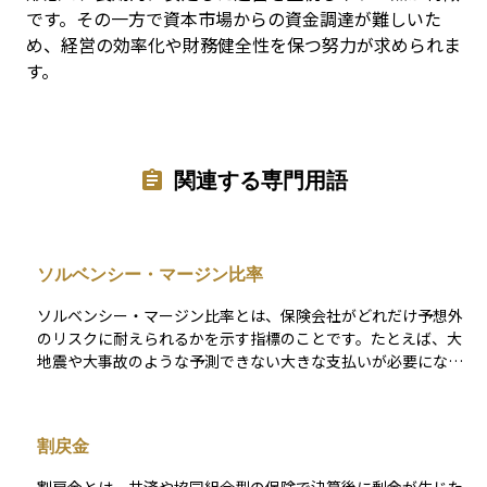
です。その一方で資本市場からの資金調達が難しいた
め、経営の効率化や財務健全性を保つ努力が求められま
す。
関連する専門用語
ソルベンシー・マージン比率
ソルベンシー・マージン比率とは、保険会社がどれだけ予想外
のリスクに耐えられるかを示す指標のことです。たとえば、大
地震や大事故のような予測できない大きな支払いが必要になっ
た場合に、その保険会社がしっかりと対応できるかどうかを判
断するために使われます。 この比率が高ければ高いほど、経営
の安定性があり、万が一のときでも契約者に対する保険金の支
割戻金
払い能力があると見なされます。保険会社の健全性をチェック
する上でとても重要な数字です。