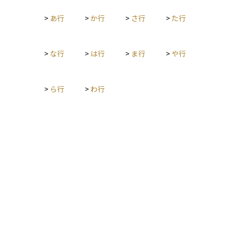
らず、あくまでプラスアルファの利益として考えることが大切
>
あ行
>
か行
>
さ行
>
た行
です。配当金を受け取ることで保険の実質利回りを高めたり、
家計の補填に充てたりできる一方、経営環境が悪化すると配当
が減ることもあるため、保障内容そのものではなく配当の仕組
みを理解したうえで契約を検討することが望ましいです。
>
な行
>
は行
>
ま行
>
や行
>
ら行
>
わ行