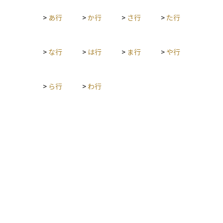
の資産価値が大きく変わる可能性もあります。 また、相続には
には、普通株には議決権が付与され、優先株には議決権が付与
相続税の申告・納付期限や、不動産の名義変更、金融機関での
>
あ行
>
か行
>
さ行
>
た行
されないことが多いですが、優先株の中には限定的な議決権が
手続きなど、時間的制約と法的手続きが伴うため、早めの準備
付与される場合もあります。また、議決権の行使には様々な形
と専門家のサポートが不可欠です。資産を次世代へスムーズに
式があり、直接投票、委任状を用いた間接投票、オンラインで
引き継ぎ、無駄なコストやトラブルを避けるためにも、生前か
の電子投票などが利用されることもあります。 議決権の存在
>
な行
>
は行
>
ま行
>
や行
らの対策と継続的な資産設計が求められます。
は、株主が会社経営に影響を与え、その監督を行うための基本
的な手段となっています。株主にとっては、投資した企業に対
する意見を表明し、企業価値の向上に寄与するための重要な権
>
ら行
>
わ行
利です。