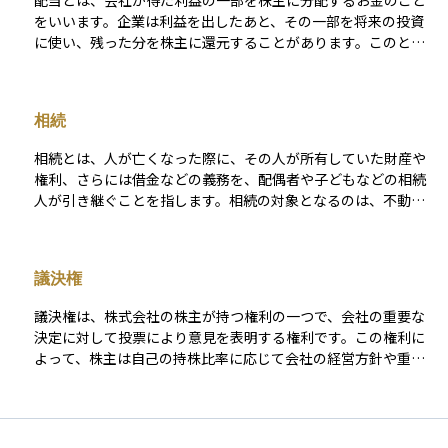
配当とは、会社が得た利益の一部を株主に分配するお金のこと
をいいます。企業は利益を出したあと、その一部を将来の投資
に使い、残った分を株主に還元することがあります。このとき
に支払われるお金が配当金です。株を持っていると、持ち株数
に応じて定期的に配当金を受け取ることができます。多くの場
合、年に1回または2回支払われ、企業によって金額や支払い時
相続
期は異なります。配当は企業からの「お礼」のようなもので、
株を長く持ち続ける理由の一つになることがあります。
相続とは、人が亡くなった際に、その人が所有していた財産や
権利、さらには借金などの義務を、配偶者や子どもなどの相続
人が引き継ぐことを指します。相続の対象となるのは、不動
産、預貯金、有価証券などの資産に加え、住宅ローンや借入金
などの負債も含まれるため、慎重な対応が求められます。 相続
が発生すると、まずは誰がどの財産をどの程度受け取るかを決
議決権
める「遺産分割」の手続きが必要になります。この分配は、民
法で定められた割合に基づく「法定相続」によって進めること
議決権は、株式会社の株主が持つ権利の一つで、会社の重要な
もあれば、亡くなった方が遺言書を残していた場合は、その内
決定に対して投票により意見を表明する権利です。この権利に
容に従って行われることもあります。 資産運用の観点では、相
よって、株主は自己の持株比率に応じて会社の経営方針や重要
続によって得た財産をいかに管理し、長期的に活かしていくか
な事業計画、役員の選任および解任などに関する決定に参加で
が重要なテーマとなります。たとえば、相続した不動産を売却
きます。議決権は株主総会で行使されることが一般的で、株主
して資産を分散投資に振り向けるケースや、相続した株式をそ
総会は会社の最も重要な意思決定の場とされています。 議決権
のまま長期保有する戦略など、相続後の運用方針によって将来
の行使は、株式の種類によって異なることがあります。一般的