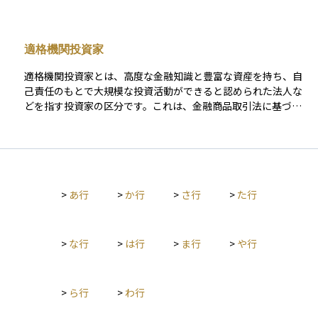
（目論見書や有価証券届出書の提出）が軽減され、柔軟で迅速
な資金調達が可能になることから、主に機関投資家や一定の知
識・資産を持つ適格投資家に向けて行われます。 たとえば、株
適格機関投資家
式の発行においては、募集対象が50人未満である「少人数私
募」に該当すると、有価証券届出書の提出が不要となる特例が
適格機関投資家とは、高度な金融知識と豊富な資産を持ち、自
設けられています。このようなスキームは、未上場企業の資金
己責任のもとで大規模な投資活動ができると認められた法人な
調達や私募ファンドなどで広く活用されています。 ただし、情
どを指す投資家の区分です。これは、金融商品取引法に基づい
報開示が限定的で流動性も低い傾向があるため、投資家にはリ
て定められており、一般の個人投資家とは異なり、複雑でリス
スクを自ら判断する力が求められます。
クの高い金融商品にも十分対応できるとみなされています。そ
のため、一部の私募ファンドや高リスク・高収益型の金融商品
は、適格機関投資家に限定して販売されることがあります。 具
体的には、保険会社、銀行、証券会社、投資信託委託会社、年
>
あ行
>
か行
>
さ行
>
た行
金基金などのプロの金融機関が該当し、一定の条件を満たした
事業法人が申請により登録されることも可能です。制度として
は、投資家を知識や資産規模によって区分することで、販売側
にかかる説明義務を一部緩和するなど、実務上の負担を合理化
>
な行
>
は行
>
ま行
>
や行
する役割もあります。 つまり、適格機関投資家とは、「金融の
プロ」として特別な取り扱いを受ける存在であり、一般投資家
向けには販売できない商品の裏でよく登場する制度的な概念で
>
ら行
>
わ行
す。