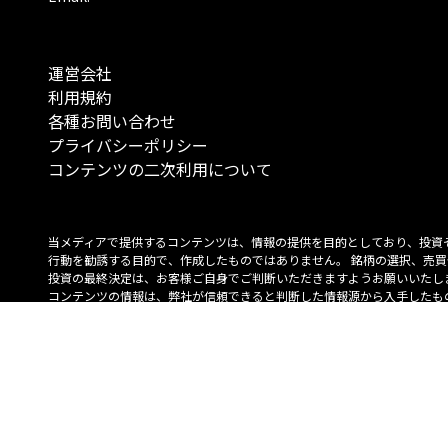
運営会社
利用規約
各種お問い合わせ
プライバシーポリシー
コンテンツの二次利用について
当メディアで提供するコンテンツは、情報の提供を目的としており、投資
行動を勧誘する目的で、作成したものではありません。 銘柄の選択、売買
投資の最終決定は、お客様ご自身でご判断いただきますようお願いいたしま
コンテンツの情報は、弊社が信頼できると判断した情報源から入手したも
が、その情報源の確実性を保証したものではありません。 また、本コンテ
載内容は、予告なしに変更することがあります。
「投資のコンシェルジュ」はMONO Investmentの登録商標です（登録商標
6527070号）。