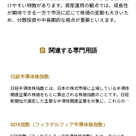
けやすい特徴があります。資産運用の観点では、成長性
が期待できる一方で市況に応じて株価の変動も大きいた
め、分散投資や中長期的な視点が重要といえます。
関連する専門用語
日経半導体株指数
日経半導体株指数とは、日本の株式市場に上場している半導体
関連企業の株価をもとに算出される株価指数のことです。日経
新聞社が選定した主要な半導体関連企業を対象に、これらの企
業の株価の動きをまとめて一つの数字で表しています。 半導体
はパソコンやスマートフォン、自動車、さらにはAIや5Gなど、
さまざまな分野で使われる重要な技術であるため、この指数の
SOX指数（フィラデルフィア半導体株指数）
動きを見ることで、日本の半導体業界全体の勢いや市場のトレ
ンドを把握する手がかりになります。特にハイテク株や製造業