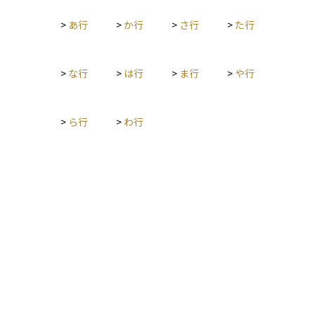
状況が業績に直結するため、成長性の高い分野として注目され
>
あ行
>
か行
>
さ行
>
た行
ています。
>
な行
>
は行
>
ま行
>
や行
>
ら行
>
わ行