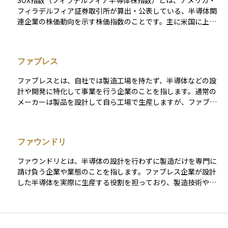
SOX指数（フィラデルフィア半導体株指数）とは、アメリカ・
への投資を考えている方にとって、参考となる指標です。
フィラデルフィア証券取引所が算出・公表している、半導体関
連企業の株価動向を示す株価指数のことです。主に米国に上場
する代表的な半導体メーカー30社程度で構成されており、NVID
IA（エヌビディア）、Intel（インテル）、AMD（アドバンス
ト・マイクロ・デバイセズ）など、世界的に影響力のある企業
ファブレス
が含まれています。 この指数は、半導体業界全体の成長性や市
況の変化を敏感に反映するため、テクノロジー関連株式やハイ
ファブレスとは、自社では製造工場を持たず、半導体などの設
テク分野の動向をつかむうえで、非常に重要な指標とされてい
計や開発に特化して事業を行う企業のことを指します。通常の
ます。また、AI、5G、自動運転、クラウドなどの分野で半導体
メーカーは製品を設計して自ら工場で生産しますが、ファブレ
需要が高まっている中、SOX指数は投資家の注目を集める指数
ス企業は生産部分を外部の専門メーカーに委託することで、開
の一つとなっています。資産運用においては、テクノロジーセ
発や研究に資源を集中させることができます。 この仕組みによ
クターに投資するETFや投資信託のベンチマークとしても使わ
って、高度な技術力を持つ小規模な企業でも競争力を発揮で
れています。
ファウンドリ
き、半導体業界のイノベーションを支える存在となっていま
す。投資の観点では、需要の増加に伴って利益を伸ばしやすい
ファウンドリとは、半導体の設計を行わずに製造だけを専門に
特徴がある一方で、生産を委託している企業の動向に影響を受
請け負う企業や業態のことを指します。ファブレス企業が設計
けやすい点もあります。
した半導体を実際に生産する役割を担っており、製造技術や生
産設備に強みを持っています。 高度な設備投資や技術力が必要
なため、世界でも限られた企業が大規模に展開しており、代表
例としては台湾のTSMCや韓国のサムスン電子などが知られて
います。資産運用の視点では、需要の拡大や最新技術への投資