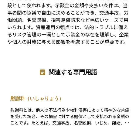
段として使われます。示談金の金額や支払い条件は、当
事者間の協議で自由に決めることができ、交通事故、労
働問題、名誉毀損、損害賠償請求など幅広いケースで用
いられます。資産運用の観点では、法的トラブルに備え
るリスク管理の一環として示談金の存在を理解し、企業
や個人の財務に与える影響を考慮することが重要です。
関連する専門用語
慰謝料（いしゃりょう）
慰謝料とは、他人の不法行為や権利侵害によって精神的な苦痛
を受けた場合、その損害に対する賠償として支払われる金銭の
ことです。たとえば、交通事故、名誉毀損、いじめ、離婚、浮
気（不貞行為）などにより精神的ダメージを受けたとき、その
苦しみに対して「心の損害」として請求されます。 慰謝料の金