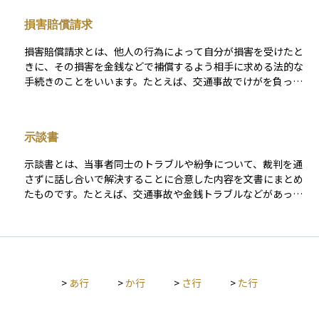
額は、被害の程度や加害者の行為の悪質さ、当事者間の関係
損害賠償請求
性、社会的影響などを考慮して裁判所が判断することが多く、
明確な相場があるわけではありません。物理的な損害に対する
損害賠償請求とは、他人の行為によって自分が損害を受けたと
「損害賠償金」とは異なり、精神的側面に焦点を当てた救済手
きに、その損害を金銭などで補償するよう相手に求める法的な
段であり、法的な権利保護の一環として重要な役割を果たしま
手続きのことをいいます。たとえば、交通事故でけがを負った
す。
場合や、契約違反で経済的損失を受けた場合などに、「その損
害を補ってほしい」として行う請求がこれにあたります。 損害
には、実際にかかった費用（治療費や修理費など）だけでな
示談書
く、精神的な苦痛や逸失利益なども含まれることがあります。
請求が認められるためには、相手に過失や故意があったこと、
示談書とは、当事者同士のトラブルや紛争について、裁判を通
損害が現実に発生したこと、その損害と行為との因果関係があ
さずに話し合いで解決することに合意した内容を文書にまとめ
ることなど、いくつかの条件が必要になります。資産運用の文
たものです。たとえば、交通事故や金銭トラブルなどがあった
脈では、金融商品や契約において不当な取り扱いや説明不足が
場合に、加害者と被害者の間で損害賠償や今後の対応について
あった場合、投資家が損害賠償請求を行うこともあります。初
取り決め、それを記録することで、後日の誤解や再トラブルを
心者にとっても、自分の権利を守る手段として理解しておく価
防ぐことを目的とします。 この文書には、当事者の氏名や合意
値のある基本的な法律用語です。
内容、解決金の金額、支払期限、再請求しない旨などが明記さ
れることが一般的です。資産運用の文脈では、事業や不動産な
>
あ行
>
か行
>
さ行
>
た行
どのトラブル解決やM&Aの一環として示談書が使われることが
あり、法的なリスクや費用を抑える手段として活用されること
があります。