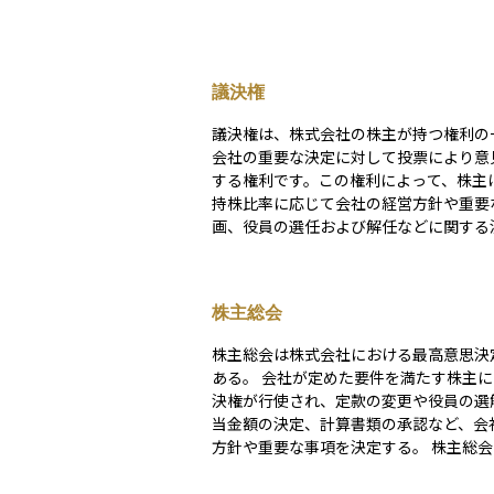
議決権
議決権は、株式会社の株主が持つ権利の
会社の重要な決定に対して投票により意
する権利です。この権利によって、株主
持株比率に応じて会社の経営方針や重要
画、役員の選任および解任などに関する
加できます。議決権は株主総会で行使さ
が一般的で、株主総会は会社の最も重要
定の場とされています。 議決権の行使は、株式の
株主総会
種類によって異なることがあります。一
は、普通株には議決権が付与され、優先
株主総会は株式会社における最高意思決
決権が付与されないことが多いですが、
ある。 会社が定めた要件を満たす株主によって議
中には限定的な議決権が付与される場合
決権が行使され、定款の変更や役員の選
す。また、議決権の行使には様々な形式
当金額の決定、計算書類の承認など、会
直接投票、委任状を用いた間接投票、オ
方針や重要な事項を決定する。 株主総会には、決
での電子投票などが利用されることもあ
算期毎に開かれる定時株主総会と必要な
議決権の存在は、株主が会社経営に影響
れる臨時株主総会がある。一般的には、