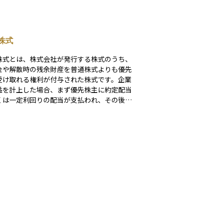
株式
株式とは、株式会社が発行する株式のうち、
金や解散時の残余財産を普通株式よりも優先
受け取れる権利が付与された株式です。企業
益を計上した場合、まず優先株主に約定配当
くは一定利回りの配当が支払われ、その後に
株主へ配当が回ります。また、会社が清算さ
際も、残余資産は普通株主より先に優先株主
。 一方で、経営参加に関わる議決
制限されるのが一般的です。議決権がまった
与されない無議決優先株もあれば、配当が所
間支払われなかったときのみ議決権が回復す
議決権制限付種類株」など、条件は発行会社
に異なります。さらに、発行企業が将来市場
や資本政策に応じて優先株を買い戻せるコー
ル条項、または一定条件で普通株に転換でき
ンバーチブル条項が付帯するケースもありま