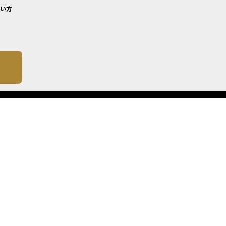
い方
について
成したものではありません。 銘