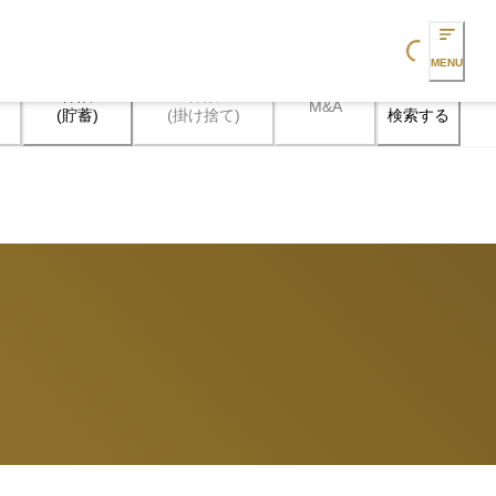
Loading...
MENU
保険

保険

M&A
検索する
(貯蓄)
(掛け捨て)