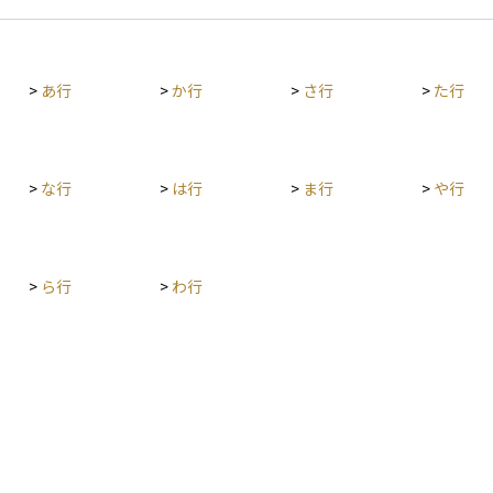
っていま
す。 優先株式は、安定配当を重視する投資家にと
などが行
する意見
って
株式・新
めの重要
限定
決定な
換が
>
あ行
>
か行
>
さ行
>
た行
が多い。
当利
優先
論見
に合
>
な行
>
は行
>
ま行
>
や行
す。
>
ら行
>
わ行