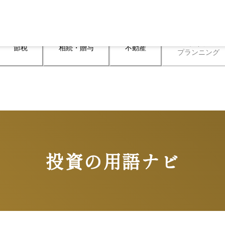
ライフ

節税
相続・贈与
不動産
プランニング
投資の用語ナビ