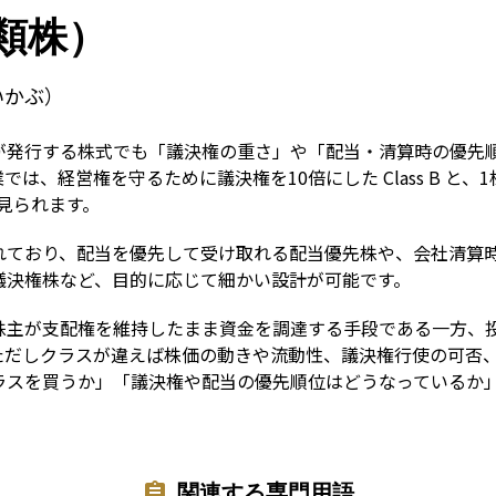
Term
類株）
いかぶ）
が発行する株式でも「議決権の重さ」や「配当・清算時の優先
、経営権を守るために議決権を10倍にした Class B と、1株1
く見られます。
れており、配当を優先して受け取れる配当優先株や、会社清算
議決権株など、目的に応じて細かい設計が可能です。
株主が支配権を維持したまま資金を調達する手段である一方、
ただしクラスが違えば株価の動きや流動性、議決権行使の可否
ラスを買うか」「議決権や配当の優先順位はどうなっているか
関連する専門用語