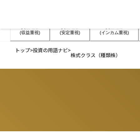
資産運用

資産運用

資産運用

(収益重視)
(安定重視)
(インカム重視)
トップ
>
投資の用語ナビ
>
株式クラス（種類株）