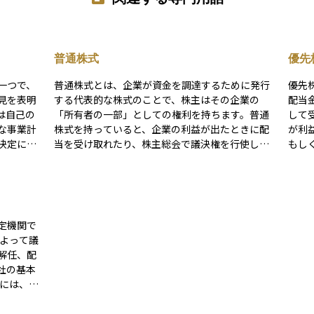
普通株式
優先
一つで、
普通株式とは、企業が資金を調達するために発行
優先
見を表明
する代表的な株式のことで、株主はその企業の
配当
は自己の
「所有者の一部」としての権利を持ちます。普通
して
な事業計
株式を持っていると、企業の利益が出たときに配
が利
決定に参
当を受け取れたり、株主総会で議決権を行使して
もし
れること
経営に参加することができます。 ただし、企業が
普通
な意思決
倒産した場合は、資産の分配を受けられる優先順
れる
位が低く、まずは債権者や優先株主が優先される
へ分配されます
般的に
ため、元本が戻ってこない可能性もあります。株
権は
株には議
価は企業の業績や市場全体の動きによって変動し
く付
定機関で
優先株の
やすく、リスクもありますが、長期的に見れば成
定期
もありま
長によるリターンを得られる可能性もある投資対
る「
解任、配
があり、
象です。資産運用の基本として、初心者にもなじ
ごと
社の基本
ンライン
みやすい商品です。
環境
ります。
ラブ
際に開か
を与え、
るコ
定時株主