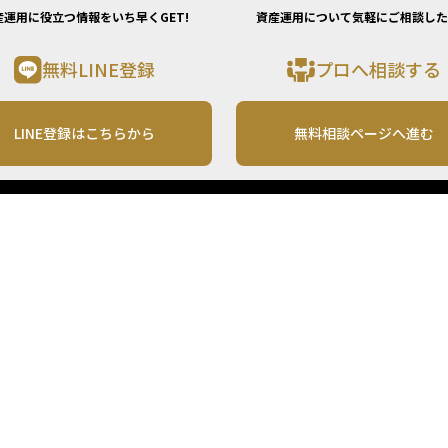
産運用に役立つ情報をいち早くGET!
資産運用について気軽にご相談した
無料LINE登録
プロへ相談する
LINE登録はこちらから
無料相談ページへ進む
運営会社
利用規約
各種お問い合わせ
株式会社MONO Investment
プライバシーポリシー
コンテンツの二次利用
ンテンツは、情報の提供を目的としており、投資その他の行動を勧誘する目的で、作