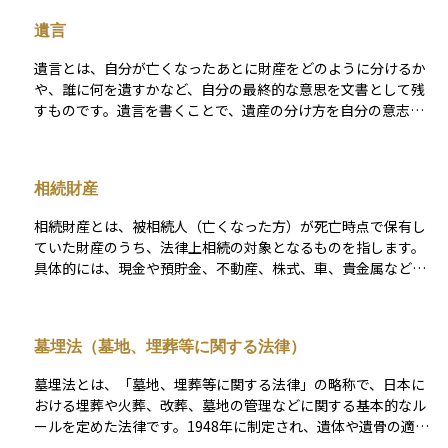
続人になります。相続税の基礎控除額の計算や遺産分割の際に
遺言
重要な概念であり、相続対策を検討する上で欠かせない要素と
なります。
遺言とは、自分が亡くなったあとに財産をどのように分けるか
や、誰に何を遺すかなど、自分の最終的な意思を文書として残
すものです。遺言を書くことで、遺産の分け方を自分の意志で
決めることができ、相続人同士の争いを未然に防ぐことにもつ
ながります。 遺言には、自筆で全文を書く「自筆証書遺言」、
公証人が関与して作成される「公正証書遺言」、特別な状況で
相続財産
認められる「秘密証書遺言」などいくつかの形式があり、それ
ぞれ法的なルールに従って作成する必要があります。法的に有
相続財産とは、被相続人（亡くなった方）が死亡時点で保有し
効な遺言があれば、その内容は相続において優先されます。資
ていた財産のうち、法律上相続の対象となるものを指します。
産運用や相続計画において、遺言は自分の思いを形にし、家族
具体的には、現金や預貯金、不動産、株式、車、貴金属などの
に円滑に財産を引き継がせるためのとても大切な手段です。
プラスの財産だけでなく、借金やローン、保証債務といったマ
イナスの財産も含まれます。 相続人は、これらの財産すべてを
一括して引き継ぐ「単純承認」だけでなく、財産の範囲内で債
墓埋法（墓地、埋葬等に関する法律）
務を引き継ぐ「限定承認」や、相続自体を放棄する「相続放
棄」などの選択も可能です。 なお、生命保険金や死亡退職金な
墓埋法とは、「墓地、埋葬等に関する法律」の略称で、日本に
ど、一定の財産は「相続財産」に含まれず、相続税の計算上も
おける埋葬や火葬、改葬、墓地の管理などに関する基本的なル
特別な扱いになることがあります。 相続財産を正しく把握する
ールを定めた法律です。1948年に制定され、遺体や遺骨の適正
ことは、遺産分割協議や相続税申告を円滑に進めるうえで、最
な取り扱いと公衆衛生の確保を目的としています。 この法律に