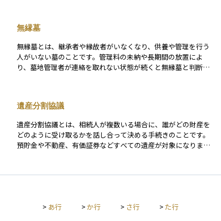
初の重要なステップとなります。
より、埋葬や火葬は市区町村の許可が必要であり、墓地の設
置・管理も都道府県知事の許可を受けた場所に限られます。ま
無縁墓
た、遺骨を別の墓所や納骨施設へ移す改葬には「改葬許可証」
が必要です。墓じまいや永代供養といった現代的な供養形態に
無縁墓とは、継承者や縁故者がいなくなり、供養や管理を行う
も密接に関連しており、相続や資産整理の際にも重要な法的枠
人がいない墓のことです。管理料の未納や長期間の放置によ
組みとなります。
り、墓地管理者が連絡を取れない状態が続くと無縁墓と判断さ
れます。 墓埋法では、一定期間の公告と手続きを経て、無縁墓
は改葬され、遺骨は共同墓や永代供養墓などに移されます。少
子高齢化や都市部への人口集中に伴い、無縁墓は増加傾向にあ
遺産分割協議
り、将来の墓じまいや相続の課題としても注目されています。
資産管理や終活の一環として、無縁墓化を防ぐための事前対応
遺産分割協議とは、相続人が複数いる場合に、誰がどの財産を
が重要です。
どのように受け取るかを話し合って決める手続きのことです。
預貯金や不動産、有価証券などすべての遺産が対象になりま
す。原則として相続人全員の合意が必要で、話し合いの結果を
「遺産分割協議書」という文書にまとめて、全員が署名・押印
します。遺言書がない場合や、遺言があっても一部の財産につ
いて分け方が指定されていないときに行われます。もし話し合
いがまとまらない場合は、家庭裁判所での調停手続きに進むこ
>
あ行
>
か行
>
さ行
>
た行
とになります。