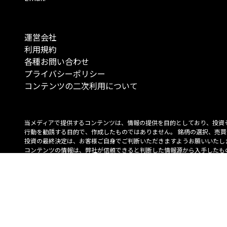
運営会社
利用規約
各種お問い合わせ
プライバシーポリシー
コンテンツの二次利用について
当メディアで提供するコンテンツは、情報の提供を目的としており、投資
行動を勧誘する目的で、作成したものではありません。 銘柄の選択、売買
投資の最終決定は、お客様ご自身でご判断いただきますようお願いいたしま
コンテンツの情報は、弊社が信頼できると判断した情報源から入手したも
が、その情報源の確実性を保証したものではありません。 また、本コンテ
載内容は、予告なしに変更することがあります。
「投資のコンシェルジュ」はMONO Investmentの登録商標です（登録商標
6527070号）。