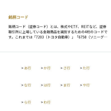
売買が行われるため、価格の透明性や取引の公正性が確保され
ているのが大きな特徴です。 日本では東京証券取引所（東証）
が代表的な存在で、ニューヨーク証券取引所やロンドン証券取
銘柄コード
引所など、世界各地にも重要な取引所があります。証券取引所
に上場している企業の株式は、一定の基準をクリアした企業の
銘柄コード（証券コード）とは、株式やETF、REITなど、証券
みで構成されており、投資家にとっては「安心して取引できる
取引所に上場している金融商品を識別するための4桁のコードで
場所」として機能しています。 初心者の方には、「株など
す。これまでは「7203（トヨタ自動車）」「6758（ソニーグル
を“みんなが集まってルールに沿って売買する場所”」とイメー
ープ）」のように、数字4桁の形式が一般的でした。 しかし、
ジするとわかりやすいでしょう。証券取引所は、資金を必要と
コードの枯渇を見据え、2024年1月以降に新たに上場する銘柄
する企業と、投資で利益を得たい人々をつなぐ、現代経済の基
からは、アルファベットを組み込んだ「英数字4桁」の新形式が
盤とも言える存在です。
導入されています。既存の数値コードは引き続き使用され、新
形式は新規銘柄にのみ適用される仕組みです。 新たなルールで
>
あ行
>
か行
>
さ行
>
た行
は、4桁のうち2桁目または4桁目にアルファベット（視認性の
低いI・O・Qなど7文字を除いた19文字）を使用します。たとえ
ば最初に割り当てられた「130A」のように、今後は「131A」
「132A」…と順にアルファベットが進み、使い切ると次は2桁
>
な行
>
は行
>
ま行
>
や行
目に文字が使われる予定です。形式は従来と同様、常に4文字で
統一されます。 そのため、現在の日本市場では次の2種類の銘
柄コードが併存しています。 数字のみの4桁コード（例：720
>
ら行
>
わ行
3）…過去に上場した既存銘柄 英数字の4桁コード（例：130
A）…2024年以降の新規上場銘柄 なお、米国市場などで使われ