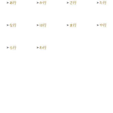
には初期
>
あ行
>
か行
>
さ行
>
た行
す。ま
の金融商品は為替リスクが少なく、理解しやすい
が発生し、
も、取引
選択肢といえるでしょう。
年控除さ
を与える
険金の実
、契約後
>
な行
>
は行
>
ま行
>
や行
ケースが
ことも認
険先の信
>
ら行
>
わ行
払能力に
けやソル
が推奨さ
解約返戻
保険より
富裕層に
ースもあ
相続対
で、為
なリスク
の資金ニ