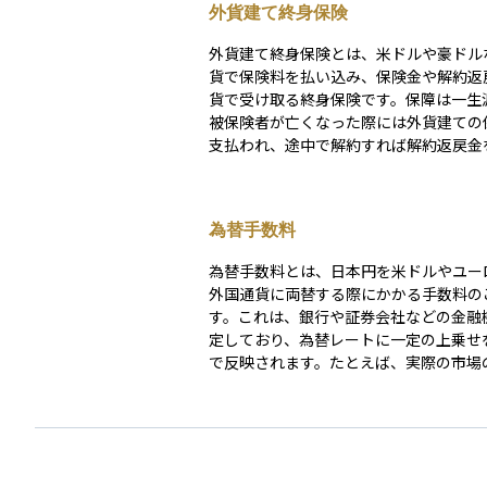
外貨建て終身保険
外貨建て終身保険とは、米ドルや豪ドル
貨で保険料を払い込み、保険金や解約返
貨で受け取る終身保険です。保障は一生
被保険者が亡くなった際には外貨建ての
支払われ、途中で解約すれば解約返戻金
ることができます。 主な魅力は、日本より金利水
準が高い通貨（例：米ドル、豪ドル）の
かして運用ができる点です。また、長期
為替手数料
提とすることで、一定の最低利率（クレ
利率）が保証される商品もあり、金利上
為替手数料とは、日本円を米ドルやユー
は利回りが改善される設計の保険も存在
外国通貨に両替する際にかかる手数料の
ただし、外貨建てならではのリスクとコ
す。これは、銀行や証券会社などの金融
十分な注意が必要です。第一に、為替変
定しており、為替レートに一定の上乗せ
があります。受取時や解約時に円に換算
で反映されます。たとえば、実際の市場
外貨が円に対して下落していれば、円ベ
ートが1ドル＝150円でも、手数料が1円
受取額が目減りする可能性があります。
と、151円で1ドルを買うことになりま
ジ付きの特約が用意されている商品もあ
額が為替手数料です。 外貨預金や外貨建ての投資
が、ヘッジには追加コストがかかるうえ
商品を購入する場合、また海外旅行で両
の通貨で提供されているわけではありませ
などに発生します。金融機関ごとに手数