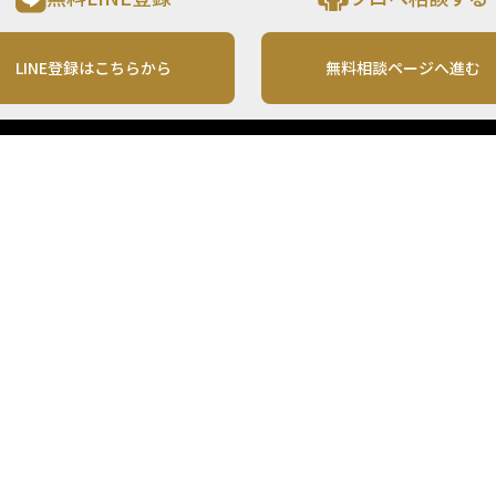
LINE登録はこちらから
無料相談ページへ進む
運営会社
利用規約
各種お問い合わせ
株式会社MONO Investment
プライバシーポリシー
コンテンツの二次利用
ンテンツは、情報の提供を目的としており、投資その他の行動を勧誘する目的で、作
投資の最終決定は、お客様ご自身でご判断いただきますようお願いいたします。 本
から入手したものですが、その情報源の確実性を保証したものではありません。 ま
があります。