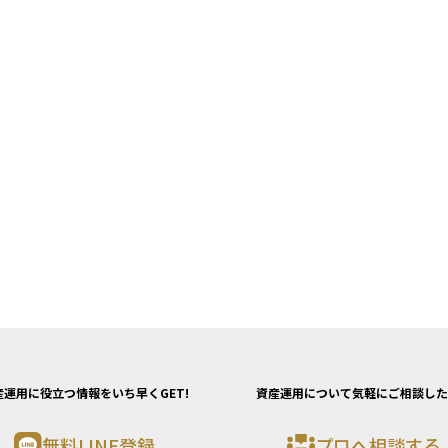
ンスを踏
すること
産運用に役立つ情報をいち早くGET!
資産運用について気軽にご相談した
無料LINE登録
プロへ相談する