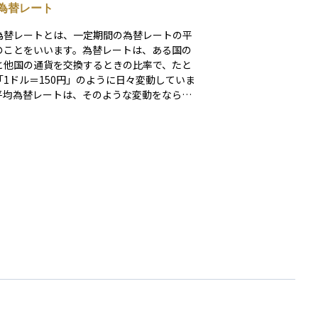
為替レート
為替レートとは、一定期間の為替レートの平
のことをいいます。為替レートは、ある国の
と他国の通貨を交換するときの比率で、たと
「1ドル＝150円」のように日々変動していま
平均為替レートは、そのような変動をならし
特定の期間における全体的な水準を把握する
す。 この期間は1日、1か月、1年
さまざまで、目的に応じて使い分けられま
個人の資産運用でも、たとえば外国株や外貨
などの評価額を計算する際に、どの為替レー
基準にするかが重要です。平均為替レートを
ことで、一時的な為替の動きに振り回され
より安定した判断がしやすくなります。