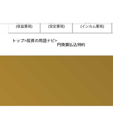
資産運用

資産運用

資産運用

(収益重視)
(安定重視)
(インカム重視)
トップ
>
投資の用語ナビ
>
円換算払込特約