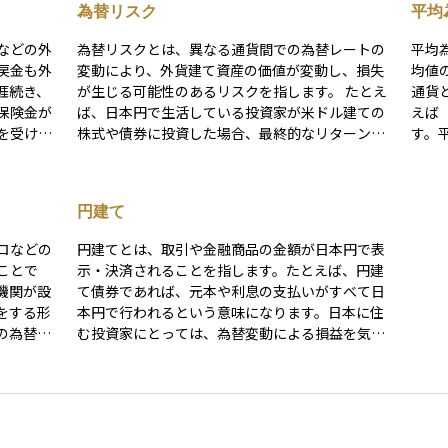
為替リスク
平均
などの外
為替リスクとは、異なる通貨間での為替レートの
平均
戻金も外
変動により、外貨建て資産の価値が変動し、損失
均値
涯続き、
が生じる可能性のあるリスクを指します。 たとえ
通貨
保険金が
ば、日本円で生活している投資家が米ドル建ての
えば
を受け取
株式や債券に投資した場合、最終的なリターンは
す。
円とドルの為替レートに大きく左右されます。仮
て、
環境を活
に投資先の価格が変わらなくても、円高が進む
ために使われま
契約を前
と、日本円に換算した際の資産価値が目減りして
など
円建て
ジット付
しまうことがあります。反対に、円安が進めば、
す。
昇局面で
為替差益によって収益が増える場合もあります。
預金
ロなどの
円建てとは、取引や金融商品の金額が日本円で表
します。
為替リスクは、外国株式、外貨建て債券、海外不
トを
ことで
示・決済されることを指します。たとえば、円建
ストにも
動産、グローバルファンドなど、外貨に関わるす
使う
機関が設
て債券であれば、元本や利息の支払いがすべて日
動リスク
べての資産に存在する基本的なリスクです。 対策
ず、
をする形
本円で行われるという意味になります。日本に住
する際、
としては、為替ヘッジ付きの商品を選ぶ、複数の
の為替レ
む投資家にとっては、為替変動による損益を気に
ースでの
通貨や地域に分散して投資する、長期的な視点で
加わる
せずに投資できるというメリットがあります。ま
為替ヘッ
資産を保有するなどの方法があります。海外資産
す。この差
た、海外の企業や政府が日本市場で資金を調達す
ります
に投資する際は、リターンだけでなく、為替リス
る際にも円建てで発行されることがあり、その場
、すべて
クの存在も十分に理解しておくことが大切です。
替する際
合は日本円で投資家が投資し、円で返済される仕
ん。 第
料が異な
組みになります。投資初心者にとっては、円建て