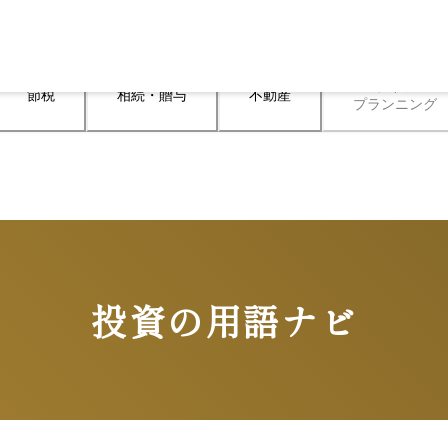
ライフ

節税
相続・贈与
不動産
プランニング
投資の用語ナビ