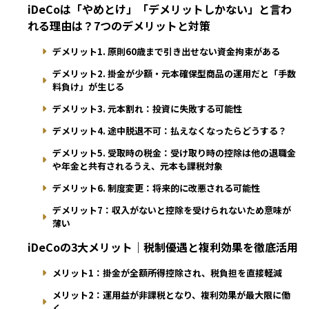
iDeCoは「やめとけ」「デメリットしかない」と言わ
れる理由は？7つのデメリットと対策
デメリット1. 原則60歳まで引き出せない資金拘束がある
デメリット2. 掛金が少額・元本確保型商品の運用だと「手数
料負け」が生じる
デメリット3. 元本割れ：投資に失敗する可能性
デメリット4. 途中脱退不可：払えなくなったらどうする？
デメリット5. 受取時の税金：受け取り時の控除は他の退職金
や年金と共有されるうえ、元本も課税対象
デメリット6. 制度変更：将来的に改悪される可能性
デメリット7：収入がないと控除を受けられないため意味が
薄い
iDeCoの3大メリット｜税制優遇と複利効果を徹底活用
メリット1：掛金が全額所得控除され、税負担を直接軽減
メリット2：運用益が非課税となり、複利効果が最大限に働
く