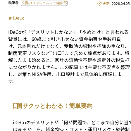
執筆者:
投資のコンシェルジュ編集部
更新:
2026.04.05
＃
iDeCo
iDeCoが「デメリットしかない」「やめとけ」と言われる
背景には、60歳まで引き出せない資金拘束や手数料負
け、元本割れだけでなく、受取時の課税や控除の重なり、
制度変更リスクなど“出口”まで含めた論点があります。誤
解したまま始めると、家計の流動性不足や想定外の税負担
につながりかねません。この記事では主要な不安点を整理
し、対策とNISA併用、出口設計まで具体的に解説しま
す。
サクッとわかる！簡単要約
iDeCoのデメリットが「何が問題で、どこまで自分に当
はまるか」を、資金拘束・コスト・運用リスク・継続制