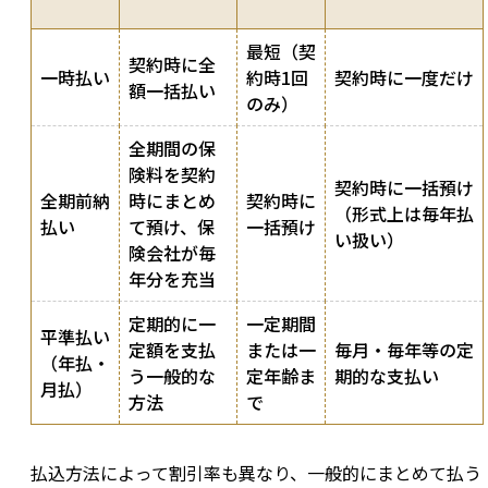
最短（契
契約時に全
一時払い
約時1回
契約時に一度だけ
額一括払い
のみ）
全期間の保
険料を契約
契約時に一括預け
全期前納
時にまとめ
契約時に
（形式上は毎年払
払い
て預け、保
一括預け
い扱い）
険会社が毎
年分を充当
定期的に一
一定期間
平準払い
定額を支払
または一
毎月・毎年等の定
（年払・
う一般的な
定年齢ま
期的な支払い
月払）
方法
で
払込方法によって割引率も異なり、一般的にまとめて払う