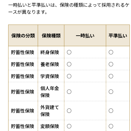
一時払いと平準払いは、保険の種類によって採用されるケ
ースが異なります。
保険の分類
保険種類
一時払い
平準払い
貯蓄性保険
終身保険
○
○
貯蓄性保険
養老保険
○
○
貯蓄性保険
学資保険
○
○
個人年金
貯蓄性保険
○
○
保険
外貨建て
貯蓄性保険
○
○
保険
貯蓄性保険
変額保険
○
○