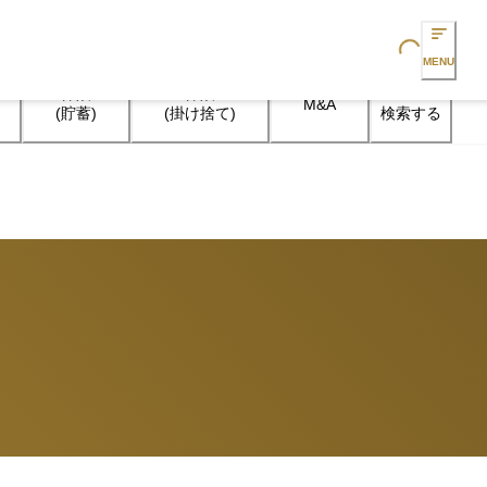
Loading...
MENU
保険

保険

M&A
検索する
(貯蓄)
(掛け捨て)