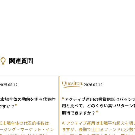
関連質問
2025.08.12
2026.02.10
“
式市場全体の動向を測る代表的
アクティブ運用の投資信託はパッシ
”
用と比べて、どのくらい高いリターン
ですか？
”
期待できますか？
式市場全体の代表的指数は
A.
アクティブ運用は市場平均超えを狙
マージング・マーケット・イン
ますが、長期で上回るファンドは少数