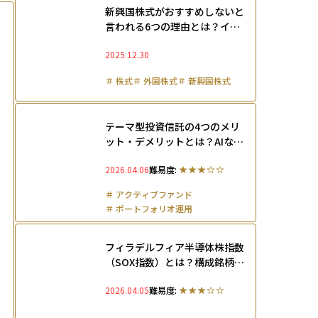
新興国株式がおすすめしないと
言われる6つの理由とは？イン
デックスや投資信託でリスクを
2025.12.30
抑える方法と共に徹底解説
＃
株式
＃
外国株式
＃
新興国株式
テーマ型投資信託の4つのメリ
ット・デメリットとは？AIなど
成長セクター株に分散投資する
2026.04.06
難易度:
仕組みを徹底解説
＃
アクティブファンド
＃
ポートフォリオ運用
フィラデルフィア半導体株指数
（SOX指数）とは？構成銘柄・
比率・入れ替えルールやメリッ
2026.04.05
難易度:
ト・デメリットを解説