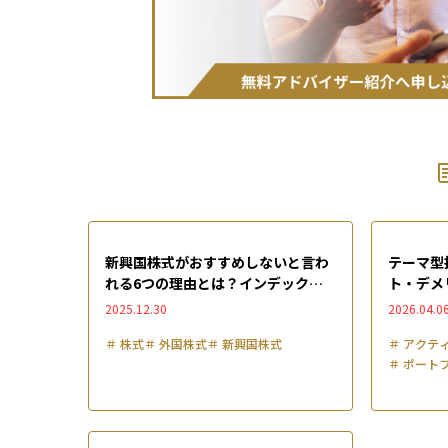
新興国株式がおすすめしないと言わ
テーマ型
れる6つの理由とは？インデックス
ト・デメ
や投資信託でリスクを抑える方法と
クター株
2025.12.30
2026.04.0
共に徹底解説
底解説
＃
株式
＃
外国株式
＃
新興国株式
＃
アクテ
＃
ポート