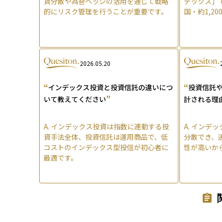
貨分散や為替ヘッジの活用を通じて戦略
デックス」
的にリスク管理を行うことが重要です。
国・約1,2
2026.05.20
“
“
インデックス投資と投資信託の違いにつ
投資信託や
”
いて教えてください
計される理
A.
インデックス投資は指数に連動する投
A.
インデッ
資手法全体、投資信託は運用商品で、低
分散でき、
コストのインデックス型投信が初心者に
性が高いか
最適です。