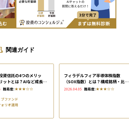
関連ガイド
投資信託の4つのメリッ
フィラデルフィア半導体株指数
リットとは？AIなど成長セ
（SOX指数）とは？構成銘柄・比
に分散投資する仕組みを徹
率・入れ替えルールやメリット・デ
6
難易度:
2026.04.05
難易度:
メリットを解説
ィブファンド
フォリオ運用