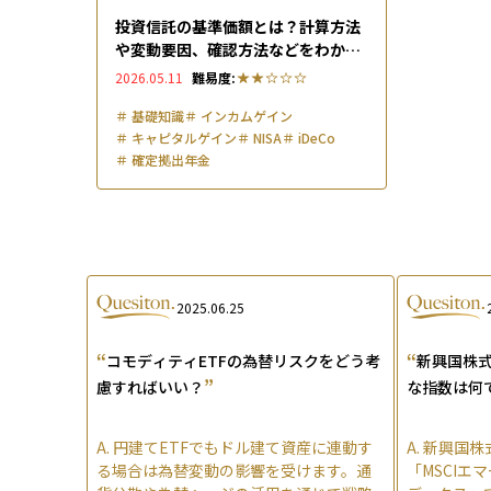
投資信託の基準価額とは？計算方法
や変動要因、確認方法などをわかり
やすく解説！
2026.05.11
難易度:
＃
基礎知識
＃
インカムゲイン
＃
キャピタルゲイン
＃
NISA
＃
iDeCo
＃
確定拠出年金
2025.06.25
“
“
コモディティETFの為替リスクをどう考
新興国株
”
慮すればいい？
な指数は何
A.
円建てETFでもドル建て資産に連動す
A.
新興国株
る場合は為替変動の影響を受けます。通
「MSCIエ