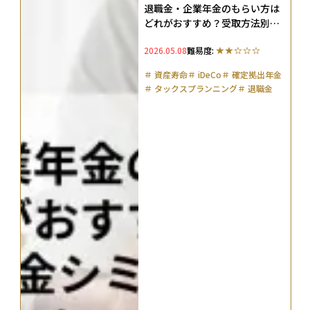
退職金・企業年金のもらい方は
どれがおすすめ？受取方法別の
税金シミュレーションや損しな
2026.05.08
難易度:
いためのコツを解説
＃
資産寿命
＃
iDeCo
＃
確定拠出年金
＃
タックスプランニング
＃
退職金