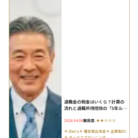
退職金の税金はいくら？計算の
流れと退職所得控除の「5年ルー
ル」「19年ルール」などを解説
2026.04.06
難易度:
＃
iDeCo
＃
確定拠出年金
＃
企業型DC
＃
タックスプランニング