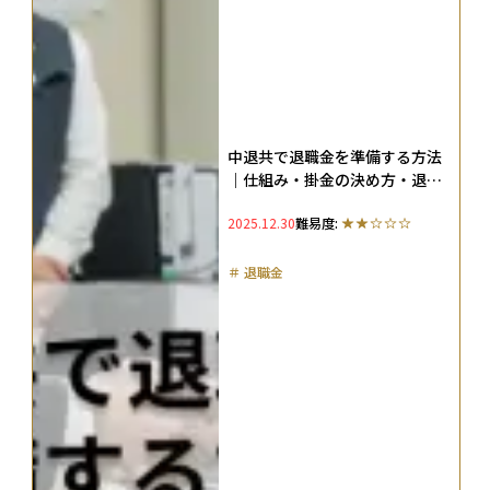
中退共で退職金を準備する方法
｜仕組み・掛金の決め方・退職
金はいくら・いつもらえるか解
2025.12.30
難易度:
説
＃
退職金