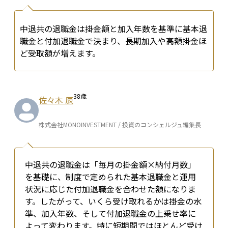
中退共の退職金は掛金額と加入年数を基準に基本退
職金と付加退職金で決まり、長期加入や高額掛金ほ
ど受取額が増えます。
38
歳
佐々木 辰
株式会社MONOINVESTMENT / 投資のコンシェルジュ編集長
中退共の退職金は「毎月の掛金額×納付月数」
を基礎に、制度で定められた基本退職金と運用
状況に応じた付加退職金を合わせた額になりま
す。したがって、いくら受け取れるかは掛金の水
準、加入年数、そして付加退職金の上乗せ率に
よって変わります。特に短期間ではほとんど受け