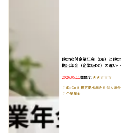
確定給付企業年金（DB）と確定
拠出年金（企業版DC）の違い
は？両制度を比較してどっちが
2026.05.11
難易度:
得か解説
＃
iDeCo
＃
確定拠出年金
＃
個人年金
＃
企業年金