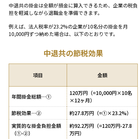
中退共の掛金は全額が損金に算入できるため、企業の税負
担を軽減しながら退職金を準備できます。
例えば、法人税率が23.2%の企業が10名分の掛金を月
10,000円ずつ納めた場合は、以下のとおりです。
中退共の節税効果
項目
金額
120万円（=10,000円×10名
年間掛金総額⋯①
×12ヶ月）
節税効果⋯②
約27.8万円（=①×23.2%）
実質的な掛金負担金額
約92.2万円（=120万円-27.8
（①-②）
万円）