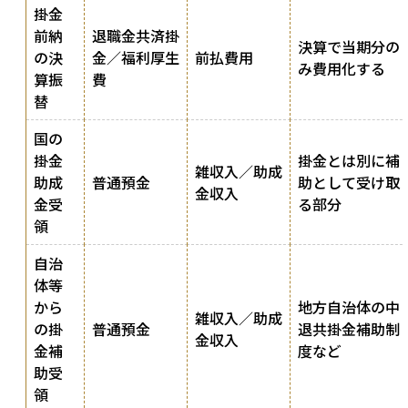
掛金
前納
退職金共済掛
決算で当期分の
の決
金／福利厚生
前払費用
み費用化する
算振
費
替
国の
掛金
掛金とは別に補
雑収入／助成
助成
普通預金
助として受け取
金収入
金受
る部分
領
自治
体等
から
地方自治体の中
雑収入／助成
の掛
普通預金
退共掛金補助制
金収入
金補
度など
助受
領