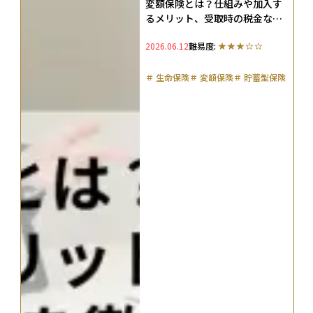
変額保険とは？仕組みや加入す
るメリット、受取時の税金など
を徹底解説
2026.06.12
難易度:
＃
生命保険
＃
変額保険
＃
貯蓄型保険