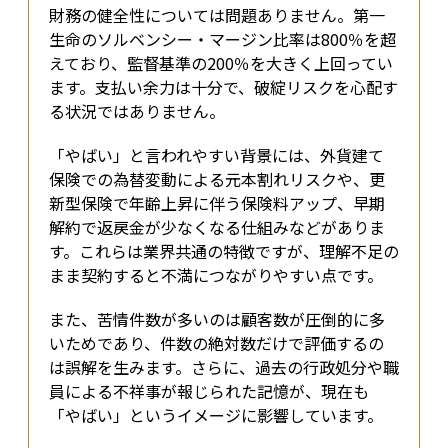
財務の健全性については問題ありません。第一
生命のソルベンシー・マージン比率は800％を超
えており、監督基準の200％を大きく上回ってい
ます。支払い余力は十分で、破綻リスクを心配す
る状況ではありません。
「やばい」と言われやすい背景には、外貨建て
保険での為替変動による元本割れリスクや、更
新型保険で年齢上昇に伴う保険料アップ、早期
解約で返戻金が少なくなる仕組みなどがありま
す。これらは業界共通の特徴ですが、理解不足の
まま契約すると不満につながりやすい点です。
また、苦情件数が多いのは顧客数が圧倒的に多
いためであり、件数の絶対数だけで評価するの
は誤解を生みます。さらに、過去の行政処分や職
員による不祥事が報じられた記憶が、現在も
「やばい」というイメージに影響しています。