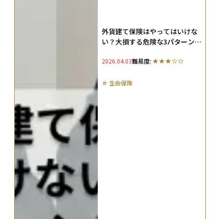
外貨建て保険はやってはいけな
い？大損する危険な3パターンや
メリット・デメリットを徹底解
2026.04.03
難易度:
説！
＃
生命保険