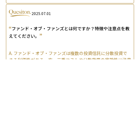
2025.07.01
“
ファンド・オブ・ファンズとは何ですか？特徴や注意点を教
”
えてください。
A.
ファンド・オブ・ファンズは複数の投資信託に分散投資で
きる利便性がある一方、二重コストや分散効果の実効性に注意
が必要です。低コスト商品との比較検討が重要です。
2025.06.23
“
”
ファンドラップとはどんなサービス？
A.
ファンドラップは投資目的やリスクに合わせた国際分散ポ
ートフォリオを金融機関に一任し、リバランスまで任せられる