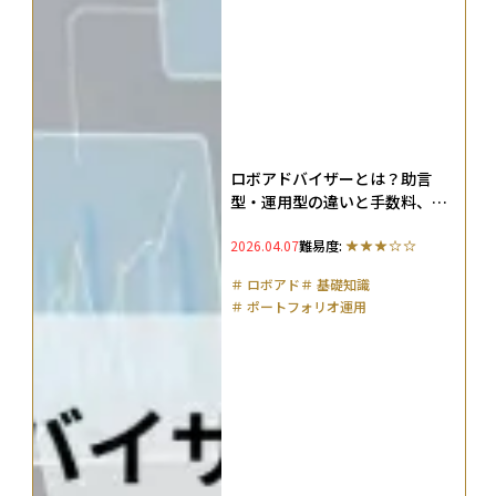
ロボアドバイザーとは？助言
型・運用型の違いと手数料、お
すすめのサービスを比較して解
2026.04.07
難易度:
説
＃
ロボアド
＃
基礎知識
＃
ポートフォリオ運用