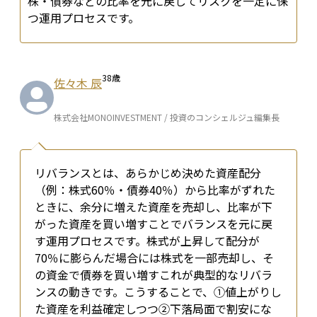
株・債券などの比率を元に戻してリスクを一定に保
つ運用プロセスです。
38
歳
佐々木 辰
株式会社MONOINVESTMENT / 投資のコンシェルジュ編集長
リバランスとは、あらかじめ決めた資産配分
（例：株式60％・債券40％）から比率がずれた
ときに、余分に増えた資産を売却し、比率が下
がった資産を買い増すことでバランスを元に戻
す運用プロセスです。株式が上昇して配分が
70％に膨らんだ場合には株式を一部売却し、そ
の資金で債券を買い増す――これが典型的なリバラ
ンスの動きです。こうすることで、①値上がりし
た資産を利益確定しつつ②下落局面で割安にな