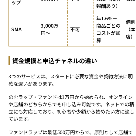
ップ
報酬あり）
年1.6％＋
個別
3,000万
商品ごとの
SMA
不可
（本
円〜
コストが加
店）
算
資金規模と申込チャネルの違い
3つのサービスは、スタートに必要な資金や契約方法に明
確な違いがあります。
のむラップ・ファンドは1万円から始められ、オンライン
や店舗のどちらからでも申し込み可能です。ネットでの積
立にも対応しており、初心者や少額から始めたい方に適し
ています。
ファンドラップは最低500万円からで、原則として店舗で