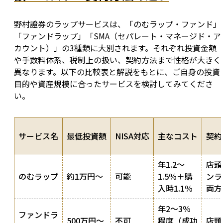
野村證券のラップサービスは、「のむラップ・ファンド」
「ファンドラップ」「SMA（セパレート・マネージド・ア
カウント）」の3種類に大別されます。それぞれ投資金額
や手数料体系、税制上の扱い、契約方法まで性格が大きく
異なります。以下の比較表と解説をもとに、ご自身の投資
目的や資産規模に合ったサービスを検討してみてくださ
い。
サービス名
最低投資額
NISA対応
主なコスト
契約
年1.2〜
店頭
のむラップ
約1万円〜
可能
1.5％＋購
ンラ
入時1.1％
両方
年2〜3％
ファンドラ
500万円〜
不可
程度（成功
店頭