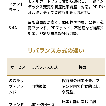
モデルポートフォリオから選択し、一部イン
ファンド
デックス変更や資産比率調整に対応。REITや
ラップ
オルタナティブ資産も組み入れ可能。
最も自由度が高く、個別株や債券、公募・私
SMA
募ファンド、PEファンド、不動産など幅広く
対応。ESGや贈与設計も可能。
リバランス方式の違い
サービス
リバランス方式
特徴
のむラッ
投資家の作業不要。フ
プ・ファ
自動調整
ァンド内で自動的に比
ンド
率調整。
比率乖離に応じて調
ファンド
年1〜2回＋臨