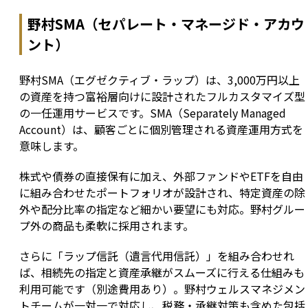
野村SMA（セパレート・マネージド・アカウ
ント）
野村SMA（エグゼクティブ・ラップ）は、3,000万円以上
の資産を持つ富裕層向けに設計されたフルカスタマイズ型
の一任運用サービスです。SMA（Separately Managed 
Account）は、顧客ごとに個別管理される資産運用方式を
意味します。
株式や債券の直接保有に加え、外部ファンドやETFを自由
に組み合わせたポートフォリオが設計され、特定資産の除
外や配分比率の指定など細かい要望にも対応。野村グルー
プ外の商品も柔軟に採用されます。
さらに「ラップ信託（遺言代用信託）」を組み合わせれ
ば、相続先の指定と資産承継がスムーズに行える仕組みも
利用可能です（別途費用あり）。野村ウェルスマネジメン
トチームが一対一で対応し、税務・承継対策も含めた包括