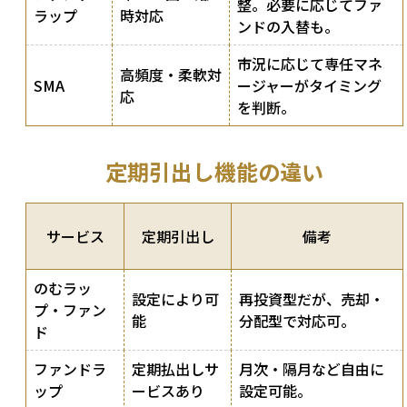
整。必要に応じてファ
ラップ
時対応
ンドの入替も。
市況に応じて専任マネ
高頻度・柔軟対
SMA
ージャーがタイミング
応
を判断。
定期引出し機能の違い
サービス
定期引出し
備考
のむラッ
設定により可
再投資型だが、売却・
プ・ファン
能
分配型で対応可。
ド
ファンドラ
定期払出しサ
月次・隔月など自由に
ップ
ービスあり
設定可能。