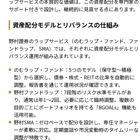
ップサービスの本質的な価値は、この資産配分を専門家の
サポート付きで設計し、継続的に見直せる点にあります。
資産配分モデルとリバランスの仕組み
野村證券のラップサービス（のむラップ・ファンド、ファ
ンドラップ、SMA）では、それぞれに資産配分モデルとリ
バランス運用が組み込まれています。
のむラップ・ファンド：5つのモデル（保守型〜積極
型）から選択し、債券・株式・REITの比率を自動的に
調整。報告書を通じて運用状況が確認できます。
野村ファンドラップ：7段階のリスク水準モデルがあ
り、通常は年1〜2回、必要に応じて臨時調整。複数の
目的ごとにポートフォリオを持てる「8GOALs」機能も
活用可能。
野村SMA：ゼロベースで配分を設計し、専任マネージャ
ーが柔軟に対応。定期面談や市況変動時のタイムリーな
調整が特徴です。